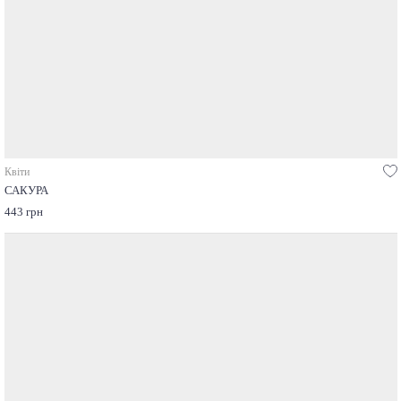
Квіти
САКУРА
443 грн