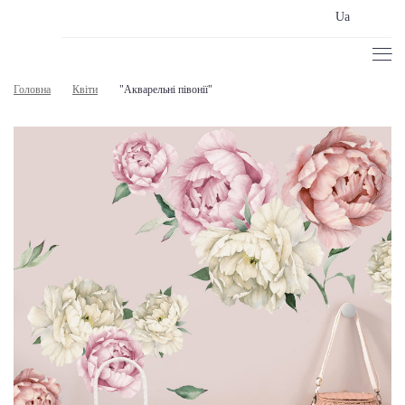
Ua
Головна
Квіти
"Акварельні півонії"