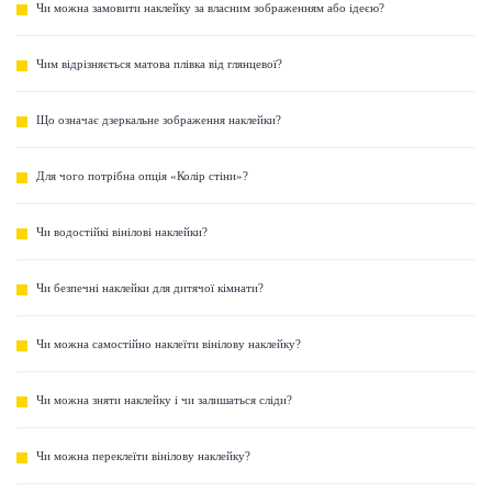
Чи можна замовити наклейку за власним зображенням або ідеєю?
Чим відрізняється матова плівка від глянцевої?
Що означає дзеркальне зображення наклейки?
Для чого потрібна опція «Колір стіни»?
Чи водостійкі вінілові наклейки?
Чи безпечні наклейки для дитячої кімнати?
Чи можна самостійно наклеїти вінілову наклейку?
Чи можна зняти наклейку і чи залишаться сліди?
Чи можна переклеїти вінілову наклейку?