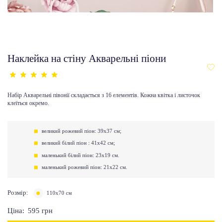
Наклейка на стіну Акварельні піони
Набір Акварельні півонії складається з 16 елементів. Кожна квітка і листочок
клеїться окремо.
великий рожевий піон: 39х37 см;
великий білий піон : 41х42 см;
маленький білий піон: 23х19 см.
маленький рожевий піон: 21х22 см.
Розмір:
110х70 см
Ціна:
595
грн