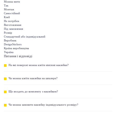
Можна мити
Так
Монтаж
Самостійний
Клей
Не потрібен
Виготовлення
Під замовлення
Розмір
Стандартний або індивідуальний
Виробник
DesignStickers
Країна виробництва
Україна
Питання і відповіді
На які поверхні можна клеїти вінілові наклейки?
Чи можна клеїти наклейки на шпалери?
Що входить до комплекту з наклейкою?
Чи можна замовити наклейку індивідуального розміру?