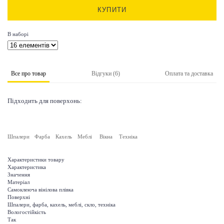
КУПИТИ
В наборі
Все про товар
Відгуки (6)
Оплата та доставка
Підходить для поверхонь:
Шпалери
Фарба
Кахель
Меблі
Вікна
Техніка
Характеристики товару
Характеристика
Значення
Матеріал
Самоклеюча вінілова плівка
Поверхні
Шпалери, фарба, кахель, меблі, скло, техніка
Вологостійкість
Так