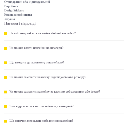
Стандартний або індивідуальний
Виробник
DesignStickers
Країна виробництва
Україна
Питання і відповіді
На які поверхні можна клеїти вінілові наклейки?
Чи можна клеїти наклейки на шпалери?
Що входить до комплекту з наклейкою?
Чи можна замовити наклейку індивідуального розміру?
Чи можна замовити наклейку за власним зображенням або ідеєю?
Чим відрізняється матова плівка від глянцевої?
Що означає дзеркальне зображення наклейки?