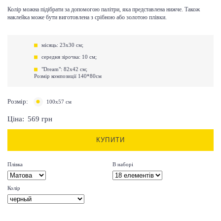
Колір можна підібрати за допомогою палітри, яка представлена ​​нижче. Також
наклейка може бути виготовлена ​​з срібною або золотою плівки.
місяць: 23х30 см;
середня зірочка: 10 см;
"Dream": 82х42 см;
Розмір композиції 140*80см
Розмір:
100х57 см
Ціна:
569
грн
КУПИТИ
Плівка
В наборі
Колір