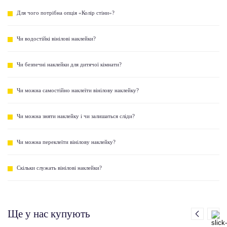
Для чого потрібна опція «Колір стіни»?
Чи водостійкі вінілові наклейки?
Чи безпечні наклейки для дитячої кімнати?
Чи можна самостійно наклеїти вінілову наклейку?
Чи можна зняти наклейку і чи залишаться сліди?
Чи можна переклеїти вінілову наклейку?
Скільки служать вінілові наклейки?
Ще у нас купують