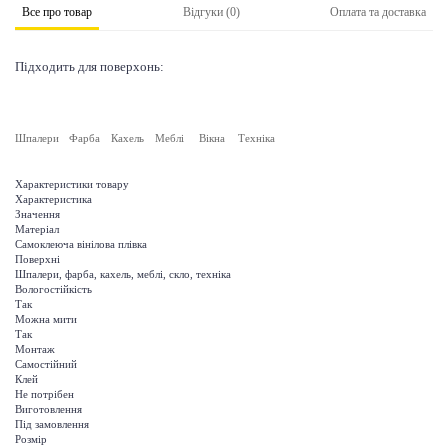
Все про товар
Відгуки (0)
Оплата та доставка
Підходить для поверхонь:
Шпалери
Фарба
Кахель
Меблі
Вікна
Техніка
Характеристики товару
Характеристика
Значення
Матеріал
Самоклеюча вінілова плівка
Поверхні
Шпалери, фарба, кахель, меблі, скло, техніка
Вологостійкість
Так
Можна мити
Так
Монтаж
Самостійний
Клей
Не потрібен
Виготовлення
Під замовлення
Розмір