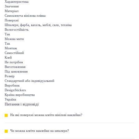
Характеристика
Значення
Матеріал
Самоклеюча вінілова плівка
Поверхні
Шпалери, фарба, кахель, меблі, скло, техніка
Вологостійкість
Так
Можна мити
Так
Монтаж
Самостійний
Клей
Не потрібен
Виготовлення
Під замовлення
Розмір
Стандартний або індивідуальний
Виробник
DesignStickers
Країна виробництва
Україна
Питання і відповіді
На які поверхні можна клеїти вінілові наклейки?
Чи можна клеїти наклейки на шпалери?