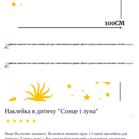
Наклейка в дитячу "Сонце і луна"
Якщо Ви погано засинаєте, Ви можете вважати зірки :) З нашої наклейкою для
інтер'єру "Сонце і луна" у Вас завжди буде ясне небо і можливість загадувати