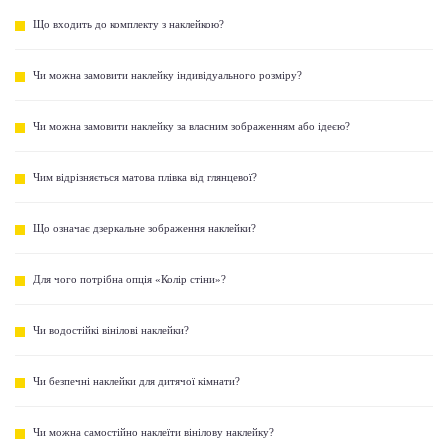
Що входить до комплекту з наклейкою?
Чи можна замовити наклейку індивідуального розміру?
Чи можна замовити наклейку за власним зображенням або ідеєю?
Чим відрізняється матова плівка від глянцевої?
Що означає дзеркальне зображення наклейки?
Для чого потрібна опція «Колір стіни»?
Чи водостійкі вінілові наклейки?
Чи безпечні наклейки для дитячої кімнати?
Чи можна самостійно наклеїти вінілову наклейку?