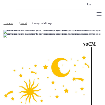
Ua
Головна
Дитячі
Сонце та Місяць