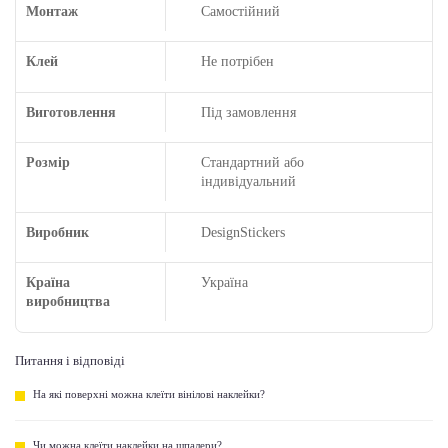
Монтаж
Самостійний
Клей
Не потрібен
Виготовлення
Під замовлення
Розмір
Стандартний або
індивідуальний
Виробник
DesignStickers
Країна
Україна
виробництва
Питання і відповіді
На які поверхні можна клеїти вінілові наклейки?
Чи можна клеїти наклейки на шпалери?