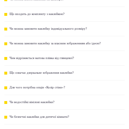
Що входить до комплекту з наклейкою?
Чи можна замовити наклейку індивідуального розміру?
Чи можна замовити наклейку за власним зображенням або ідеєю?
Чим відрізняється матова плівка від глянцевої?
Що означає дзеркальне зображення наклейки?
Для чого потрібна опція «Колір стіни»?
Чи водостійкі вінілові наклейки?
Чи безпечні наклейки для дитячої кімнати?