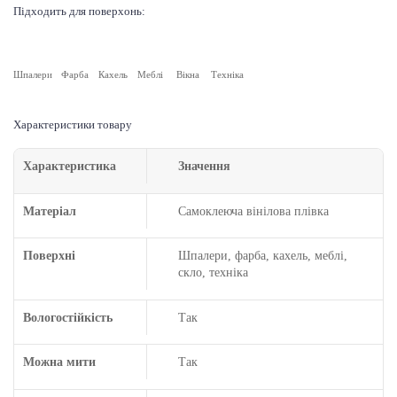
Підходить для поверхонь:
Шпалери
Фарба
Кахель
Меблі
Вікна
Техніка
Характеристики товару
Характеристика
Значення
Матеріал
Самоклеюча вінілова плівка
Поверхні
Шпалери, фарба, кахель, меблі,
скло, техніка
Вологостійкість
Так
Можна мити
Так