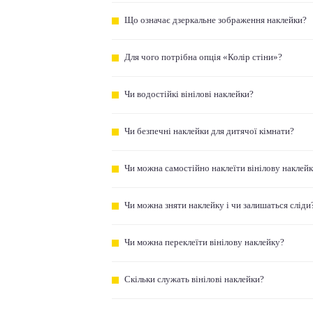
Що означає дзеркальне зображення наклейки?
Для чого потрібна опція «Колір стіни»?
Чи водостійкі вінілові наклейки?
Чи безпечні наклейки для дитячої кімнати?
Чи можна самостійно наклеїти вінілову наклей
Чи можна зняти наклейку і чи залишаться сліди
Чи можна переклеїти вінілову наклейку?
Скільки служать вінілові наклейки?