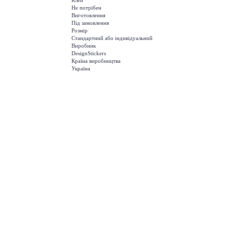
Клей
Не потрібен
Виготовлення
Під замовлення
Розмір
Стандартний або індивідуальний
Виробник
DesignStickers
Країна виробництва
Україна