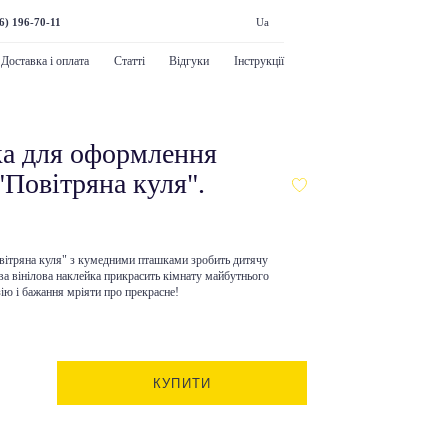
6) 196-70-11
Ua
Доставка і оплата
Статті
Відгуки
Інструкції
ка для оформлення
"Повітряна куля".
овітряна куля" з кумедними пташками зробить дитячу
ова вінілова наклейка прикрасить кімнату майбутнього
ію і бажання мріяти про прекрасне!
КУПИТИ