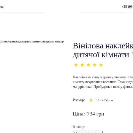
+38 (09
.ua
Вінілова наклей
дитячої кімнати 
Наклейка на стіну в дитячу кімнату "П
кімнату яскравіше і веселіше. Така чуд
мандрівника! Пробудить в ньому фантаз
Розмір:
110x150 см
Ціна:
734
грн
В наборі