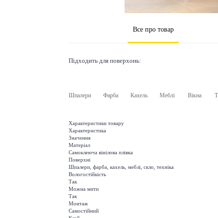
Все про товар
Підходить для поверхонь:
Шпалери
Фарба
Кахель
Меблі
Вікна
Т
Характеристики товару
Характеристика
Значення
Матеріал
Самоклеюча вінілова плівка
Поверхні
Шпалери, фарба, кахель, меблі, скло, техніка
Вологостійкість
Так
Можна мити
Так
Монтаж
Самостійний