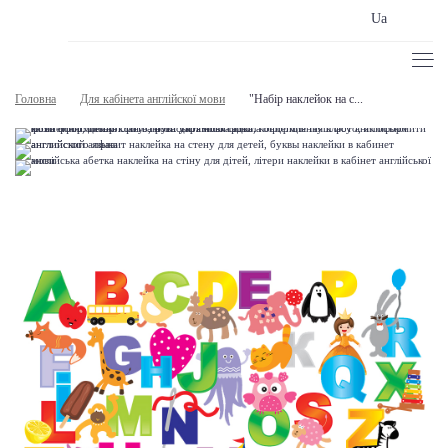
Ua
Головна
Для кабінета англійскої мови
"Набір наклейок на с...