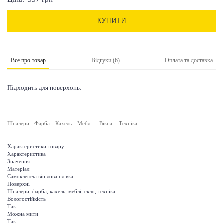
КУПИТИ
Все про товар
Відгуки (6)
Оплата та доставка
Підходить для поверхонь:
Шпалери
Фарба
Кахель
Меблі
Вікна
Техніка
Характеристики товару
Характеристика
Значення
Матеріал
Самоклеюча вінілова плівка
Поверхні
Шпалери, фарба, кахель, меблі, скло, техніка
Вологостійкість
Так
Можна мити
Так