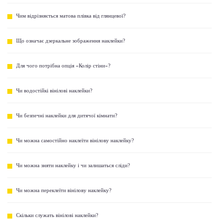
Чим відрізняється матова плівка від глянцевої?
Що означає дзеркальне зображення наклейки?
Для чого потрібна опція «Колір стіни»?
Чи водостійкі вінілові наклейки?
Чи безпечні наклейки для дитячої кімнати?
Чи можна самостійно наклеїти вінілову наклейку?
Чи можна зняти наклейку і чи залишаться сліди?
Чи можна переклеїти вінілову наклейку?
Скільки служать вінілові наклейки?