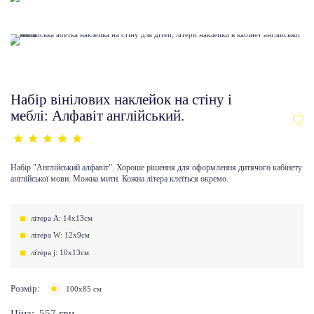
Набір вінілових наклейок на стіну і
меблі: Алфавіт англійський.
Набір "Англійський алфавіт". Хороше рішення для оформлення дитячого кабінету
англійської мови. Можна мити. Кожна літера клеїться окремо.
літера A: 14x13см
літера W: 12х9см
літера j: 10x13см
Розмір:
100х85 см
Ціна:
557
грн