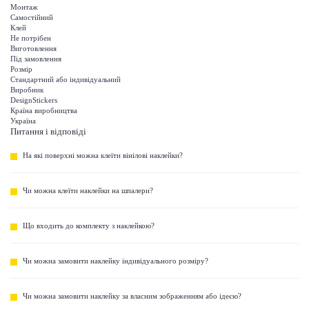
Монтаж
Самостійний
Клей
Не потрібен
Виготовлення
Під замовлення
Розмір
Стандартний або індивідуальний
Виробник
DesignStickers
Країна виробництва
Україна
Питання і відповіді
На які поверхні можна клеїти вінілові наклейки?
Чи можна клеїти наклейки на шпалери?
Що входить до комплекту з наклейкою?
Чи можна замовити наклейку індивідуального розміру?
Чи можна замовити наклейку за власним зображенням або ідеєю?