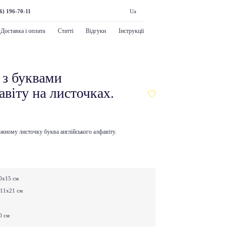
6) 196-70-11
Ua
Доставка і оплата
Статті
Відгуки
Інструкції
 з буквами
авіту на листочках.
кожному листочку буква англійського алфавіту.
0х15 см
/11х21 см
0 см