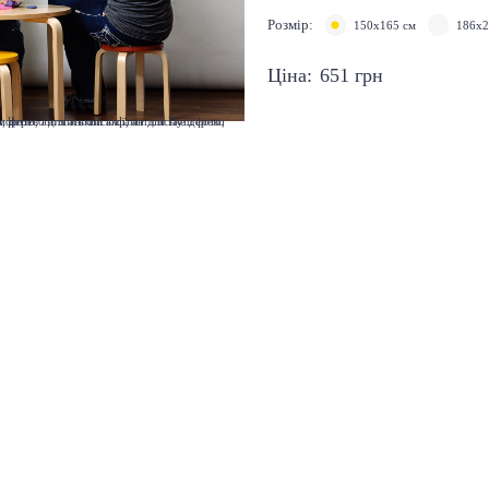
Розмір:
150х165 см
186х2
Ціна:
651
грн