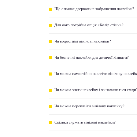
Що означає дзеркальне зображення наклейки?
Для чого потрібна опція «Колір стіни»?
Чи водостійкі вінілові наклейки?
Чи безпечні наклейки для дитячої кімнати?
Чи можна самостійно наклеїти вінілову наклей
Чи можна зняти наклейку і чи залишаться сліди
Чи можна переклеїти вінілову наклейку?
Скільки служать вінілові наклейки?