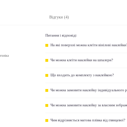
Відгуки (4)
Питання і відповіді
На які поверхні можна клеїти вінілові наклейки
ехніка
Чи можна клеїти наклейки на шпалери?
Що входить до комплекту з наклейкою?
Чи можна замовити наклейку індивідуального 
Чи можна замовити наклейку за власним зобра
Чим відрізняється матова плівка від глянцевої?