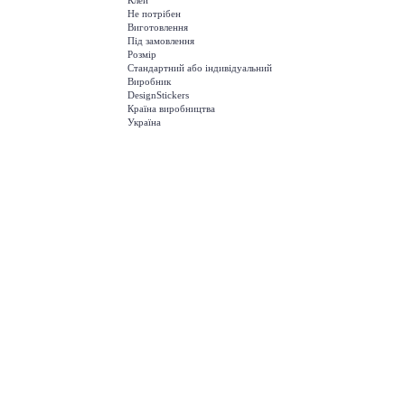
Клей
Не потрібен
Виготовлення
Під замовлення
Розмір
Стандартний або індивідуальний
Виробник
DesignStickers
Країна виробництва
Україна