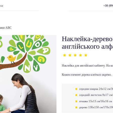
+38 (09
.ua
ерами АВС
Наклейка-дерево
англійського алф
Наклейка для англійської кабінету. На 
Кожен елемент дерева клеїться окремо.
середня хмарка 24х12 см/3
середній листочок 9х17 см
пташка 13х13 см/16х16 см
дерево 136х150 см/170х19