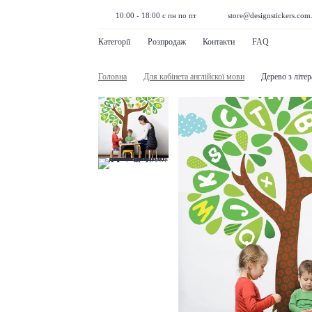
10:00 - 18:00 с пн по пт
store@designstickers.com
Категорії
Розпродаж
Контакти
FAQ
Головна
Для кабінета англійскої мови
Дерево з літ