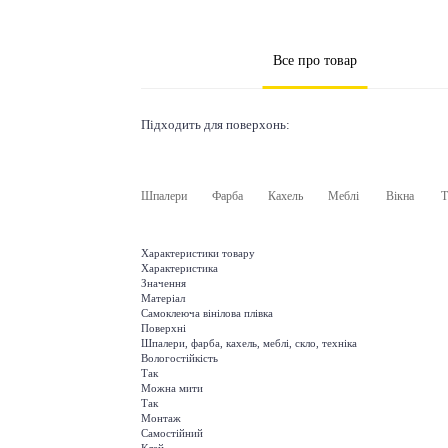
Все про товар
Підходить для поверхонь:
Шпалери
Фарба
Кахель
Меблі
Вікна
Т
Характеристики товару
Характеристика
Значення
Матеріал
Самоклеюча вінілова плівка
Поверхні
Шпалери, фарба, кахель, меблі, скло, техніка
Вологостійкість
Так
Можна мити
Так
Монтаж
Самостійний