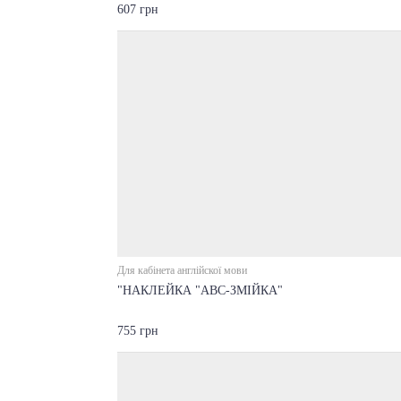
607 грн
Для кабінета англійскої мови
"НАКЛЕЙКА "ABC-ЗМІЙКА"
755 грн