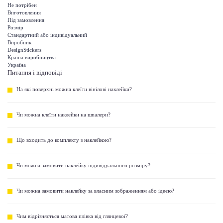
Не потрібен
Виготовлення
Під замовлення
Розмір
Стандартний або індивідуальний
Виробник
DesignStickers
Країна виробництва
Україна
Питання і відповіді
На які поверхні можна клеїти вінілові наклейки?
Чи можна клеїти наклейки на шпалери?
Що входить до комплекту з наклейкою?
Чи можна замовити наклейку індивідуального розміру?
Чи можна замовити наклейку за власним зображенням або ідеєю?
Чим відрізняється матова плівка від глянцевої?