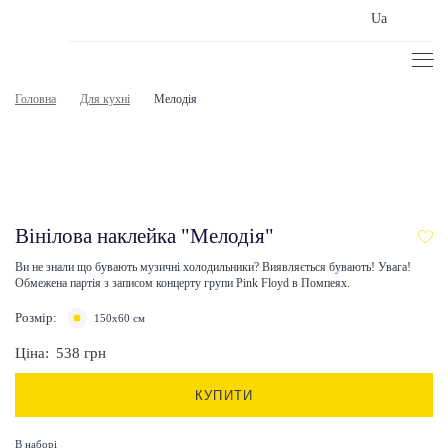
Ua
Головна
Для кухні
Мелодія
Вінілова наклейка "Мелодія"
Ви не знали що бувають музичні холодильники? Виявляється бувають! Увага!
Обмежена партія з записом концерту групи Pink Floyd в Помпеях.
Розмір:
150х60 см
Ціна:
538
грн
КУПИТИ
В наборі