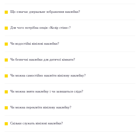
Що означає дзеркальне зображення наклейки?
Для чого потрібна опція «Колір стіни»?
Чи водостійкі вінілові наклейки?
Чи безпечні наклейки для дитячої кімнати?
Чи можна самостійно наклеїти вінілову наклейку?
Чи можна зняти наклейку і чи залишаться сліди?
Чи можна переклеїти вінілову наклейку?
Скільки служать вінілові наклейки?