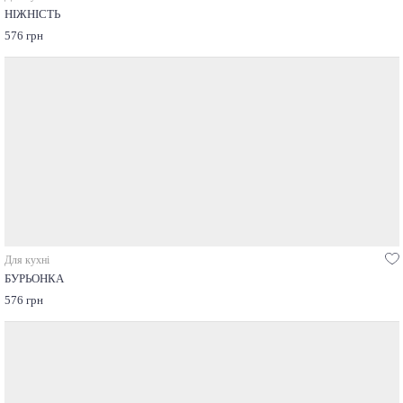
НІЖНІСТЬ
576 грн
Для кухні
БУРЬОНКА
576 грн