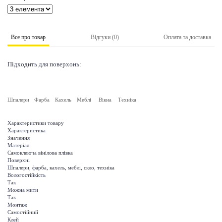
Все про товар
Відгуки (0)
Оплата та доставка
Підходить для поверхонь:
Шпалери
Фарба
Кахель
Меблі
Вікна
Техніка
Характеристики товару
Характеристика
Значення
Матеріал
Самоклеюча вінілова плівка
Поверхні
Шпалери, фарба, кахель, меблі, скло, техніка
Вологостійкість
Так
Можна мити
Так
Монтаж
Самостійний
Клей