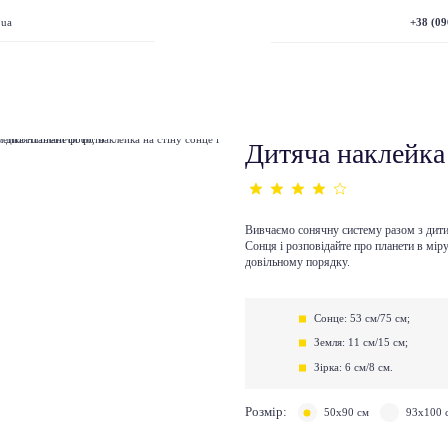
+38 (09
.ua
Дитяча наклейка
Вивчаємо сонячну систему разом з дитин
Сонця і розповідайте про планети в мір
довільному порядку.
Сонце: 53 см/75 см;
Земля: 11 см/15 см;
Зірка: 6 см/8 см.
Розмір:
50х90 см
93х100 