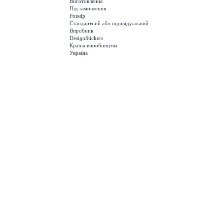
Виготовлення
Під замовлення
Розмір
Стандартний або індивідуальний
Виробник
DesignStickers
Країна виробництва
Україна