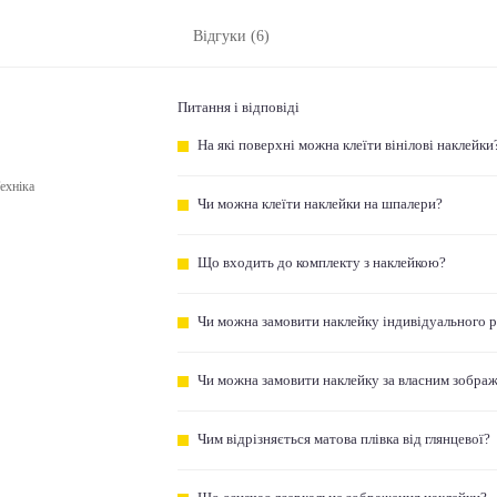
Відгуки (6)
Питання і відповіді
На які поверхні можна клеїти вінілові наклейки
ехніка
Чи можна клеїти наклейки на шпалери?
Що входить до комплекту з наклейкою?
Чи можна замовити наклейку індивідуального 
Чи можна замовити наклейку за власним зобра
Чим відрізняється матова плівка від глянцевої?