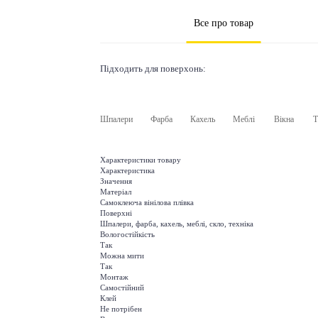
Все про товар
Підходить для поверхонь:
Шпалери
Фарба
Кахель
Меблі
Вікна
Т
Характеристики товару
Характеристика
Значення
Матеріал
Самоклеюча вінілова плівка
Поверхні
Шпалери, фарба, кахель, меблі, скло, техніка
Вологостійкість
Так
Можна мити
Так
Монтаж
Самостійний
Клей
Не потрібен