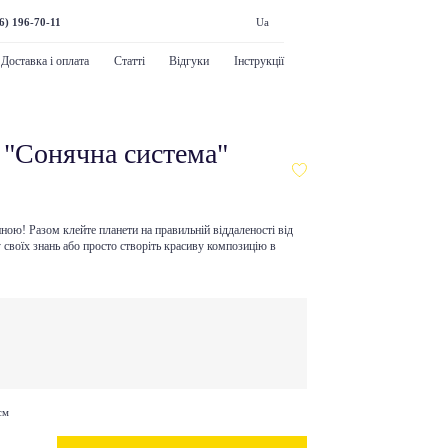
6) 196-70-11
Ua
Доставка і оплата
Статті
Відгуки
Інструкції
 "Сонячна система"
ою! Разом клейте планети на правильній віддаленості від
у своїх знань або просто створіть красиву композицію в
см