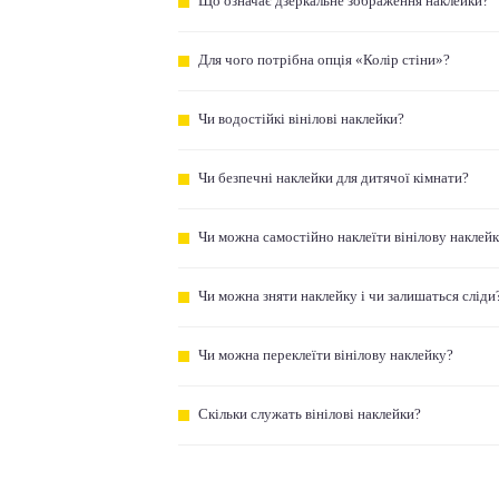
Що означає дзеркальне зображення наклейки?
Для чого потрібна опція «Колір стіни»?
Чи водостійкі вінілові наклейки?
Чи безпечні наклейки для дитячої кімнати?
Чи можна самостійно наклеїти вінілову наклей
Чи можна зняти наклейку і чи залишаться сліди
Чи можна переклеїти вінілову наклейку?
Скільки служать вінілові наклейки?