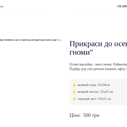
+38 (09
.ua
Прикраси до осе
гноми"
Осінні наклейки - милі гноми. Наймилі
Підійде для стін дитячої кімнати, офісу 
великий гном: 25х50см
великий листок: 25х25 см
середній лист: 14х21 см
Ціна:
500
грн