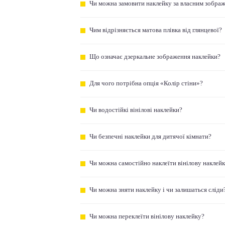
Чи можна замовити наклейку за власним зобра
Чим відрізняється матова плівка від глянцевої?
Що означає дзеркальне зображення наклейки?
Для чого потрібна опція «Колір стіни»?
Чи водостійкі вінілові наклейки?
Чи безпечні наклейки для дитячої кімнати?
Чи можна самостійно наклеїти вінілову наклей
Чи можна зняти наклейку і чи залишаться сліди
Чи можна переклеїти вінілову наклейку?