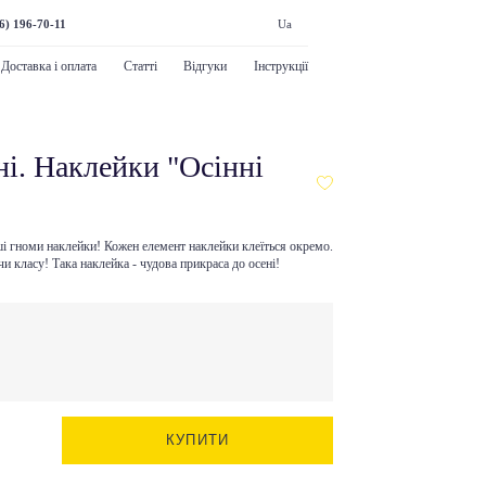
6) 196-70-11
Ua
Доставка і оплата
Статті
Відгуки
Інструкції
ні. Наклейки "Осінні
ші гноми наклейки! Кожен елемент наклейки клеїться окремо.
чи класу! Така наклейка - чудова прикраса до осені!
КУПИТИ