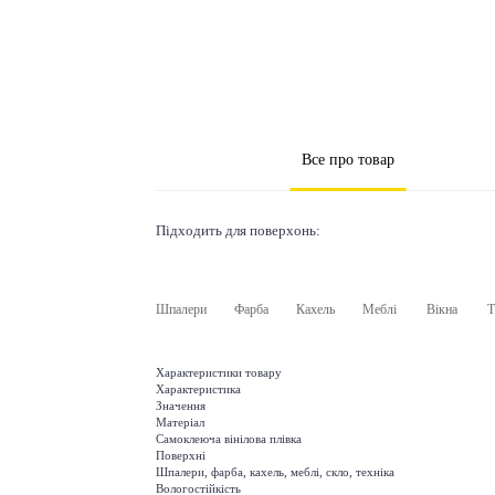
Все про товар
Підходить для поверхонь:
Шпалери
Фарба
Кахель
Меблі
Вікна
Т
Характеристики товару
Характеристика
Значення
Матеріал
Самоклеюча вінілова плівка
Поверхні
Шпалери, фарба, кахель, меблі, скло, техніка
Вологостійкість