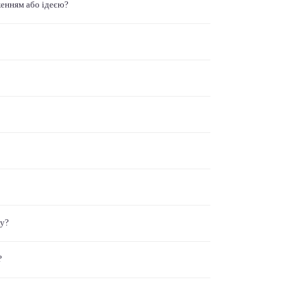
женням або ідеєю?
ку?
?