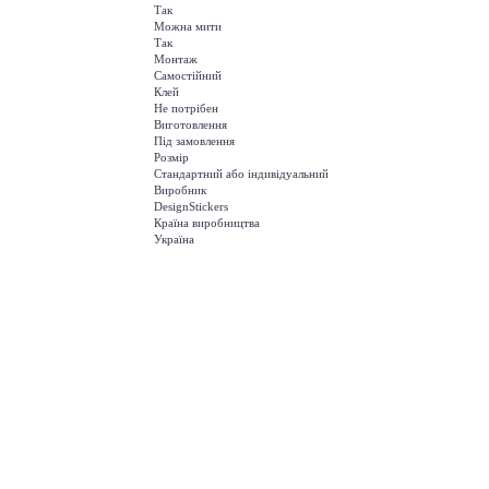
Так
Можна мити
Так
Монтаж
Самостійний
Клей
Не потрібен
Виготовлення
Під замовлення
Розмір
Стандартний або індивідуальний
Виробник
DesignStickers
Країна виробництва
Україна