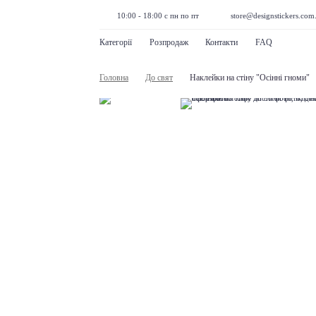
10:00 - 18:00 с пн по пт
store@designstickers.com
Категорії
Розпродаж
Контакти
FAQ
Головна
До свят
Наклейки на стіну "Осінні гноми"