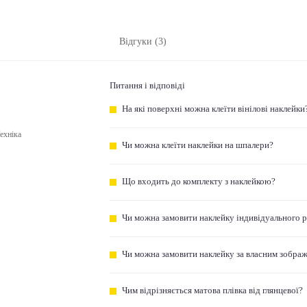
Відгуки (3)
Питання і відповіді
На які поверхні можна клеїти вінілові наклейки
ехніка
Чи можна клеїти наклейки на шпалери?
Що входить до комплекту з наклейкою?
Чи можна замовити наклейку індивідуального 
Чи можна замовити наклейку за власним зобра
Чим відрізняється матова плівка від глянцевої?