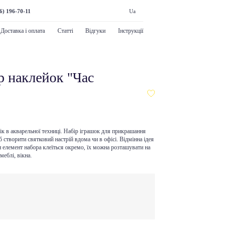
6) 196-70-11
Ua
Доставка і оплата
Статті
Відгуки
Інструкції
р наклейок "Час
ік в акварельної техниці. Набір іграшок для прикрашання
 створити святковий настрій вдома чи в офісі. Відмінна ідея
 елемент набора клеїться окремо, їх можна розташувати на
меблі, вікна.