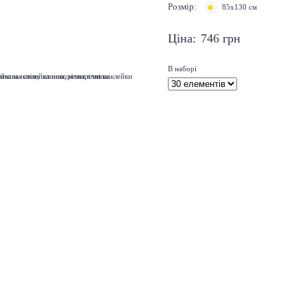
Розмір:
85х130 см
Ціна:
746
грн
В наборі