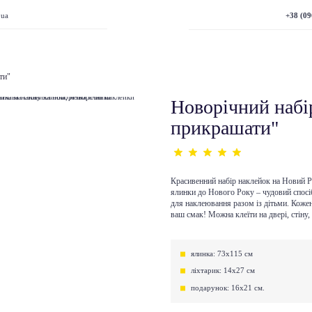
+38 (09
.ua
ти"
Новорічний набі
прикрашати"
Красивенний набір наклейок на Новий Р
ялинки до Нового Року – чудовий спосіб
для наклеювання разом із дітьми. Кожен
ваш смак! Можна клеїти на двері, стіну, 
ялинка: 73х115 см
ліхтарик: 14х27 см
подарунок: 16х21 см.