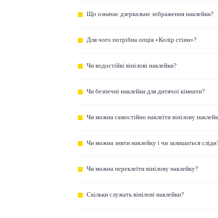
Що означає дзеркальне зображення наклейки?
Для чого потрібна опція «Колір стіни»?
Чи водостійкі вінілові наклейки?
Чи безпечні наклейки для дитячої кімнати?
Чи можна самостійно наклеїти вінілову наклей
Чи можна зняти наклейку і чи залишаться сліди
Чи можна переклеїти вінілову наклейку?
Скільки служать вінілові наклейки?