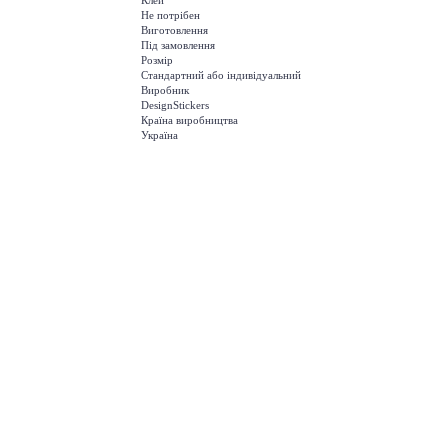
Клей
Не потрібен
Виготовлення
Під замовлення
Розмір
Стандартний або індивідуальний
Виробник
DesignStickers
Країна виробництва
Україна