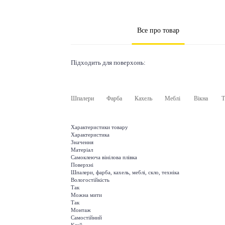
Все про товар
Підходить для поверхонь:
Шпалери
Фарба
Кахель
Меблі
Вікна
Т
Характеристики товару
Характеристика
Значення
Матеріал
Самоклеюча вінілова плівка
Поверхні
Шпалери, фарба, кахель, меблі, скло, техніка
Вологостійкість
Так
Можна мити
Так
Монтаж
Самостійний