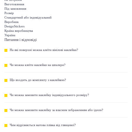
Виготовлення
Під замовлення
Розмір
Стандартний або індивідуальний
Виробник
DesignStickers
Країна виробництва
Україна
Питання і відповіді
На які поверхні можна клеїти вінілові наклейки?
Чи можна клеїти наклейки на шпалери?
Що входить до комплекту з наклейкою?
Чи можна замовити наклейку індивідуального розміру?
Чи можна замовити наклейку за власним зображенням або ідеєю?
Чим відрізняється матова плівка від глянцевої?