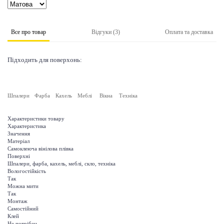
Все про товар
Відгуки (3)
Оплата та доставка
Підходить для поверхонь:
Шпалери
Фарба
Кахель
Меблі
Вікна
Техніка
Характеристики товару
Характеристика
Значення
Матеріал
Самоклеюча вінілова плівка
Поверхні
Шпалери, фарба, кахель, меблі, скло, техніка
Вологостійкість
Так
Можна мити
Так
Монтаж
Самостійний
Клей
Не потрібен