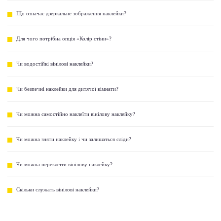
Що означає дзеркальне зображення наклейки?
Для чого потрібна опція «Колір стіни»?
Чи водостійкі вінілові наклейки?
Чи безпечні наклейки для дитячої кімнати?
Чи можна самостійно наклеїти вінілову наклейку?
Чи можна зняти наклейку і чи залишаться сліди?
Чи можна переклеїти вінілову наклейку?
Скільки служать вінілові наклейки?