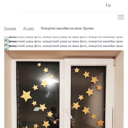
Ua
Головна
До свят
Новорічні наклейки на вікна Зірочки