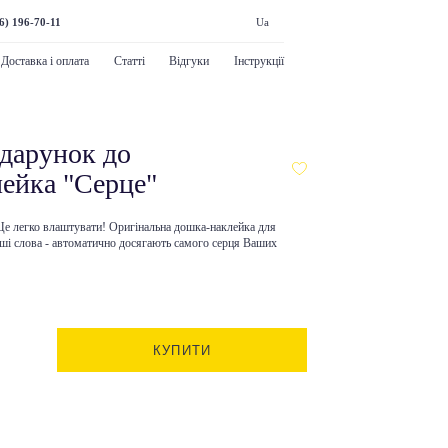
6) 196-70-11
Ua
Доставка і оплата
Статті
Відгуки
Інструкції
дарунок до
лейка "Серце"
 Це легко влаштувати! Оригінальна
дошка-наклейка для
Ваші слова - автоматично досягають самого серця Ваших
КУПИТИ