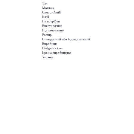
Так
Монтаж
Самостійний
Клей
Не потрібен
Виготовлення
Під замовлення
Розмір
Стандартний або індивідуальний
Виробник
DesignStickers
Країна виробництва
Україна