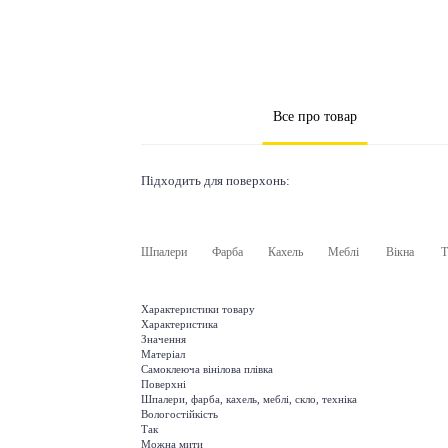
Все про товар
Підходить для поверхонь:
Шпалери
Фарба
Кахель
Меблі
Вікна
Т
Характеристики товару
Характеристика
Значення
Матеріал
Самоклеюча вінілова плівка
Поверхні
Шпалери, фарба, кахель, меблі, скло, техніка
Вологостійкість
Так
Можна мити