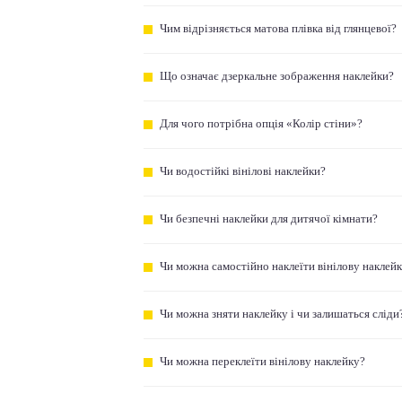
Чим відрізняється матова плівка від глянцевої?
Що означає дзеркальне зображення наклейки?
Для чого потрібна опція «Колір стіни»?
Чи водостійкі вінілові наклейки?
Чи безпечні наклейки для дитячої кімнати?
Чи можна самостійно наклеїти вінілову наклей
Чи можна зняти наклейку і чи залишаться сліди
Чи можна переклеїти вінілову наклейку?