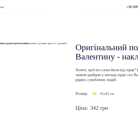
+38 (09
.ua
Оригінальний по
Валентину - нак
Хочете, щоб все слова йшли від серця?
записів крейдою
у вигляді серця і всі 
рідних і улюблених людей
Розмір:
45х45 см
Ціна:
342
грн