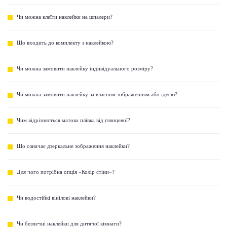
Чи можна клеїти наклейки на шпалери?
Що входить до комплекту з наклейкою?
Чи можна замовити наклейку індивідуального розміру?
Чи можна замовити наклейку за власним зображенням або ідеєю?
Чим відрізняється матова плівка від глянцевої?
Що означає дзеркальне зображення наклейки?
Для чого потрібна опція «Колір стіни»?
Чи водостійкі вінілові наклейки?
Чи безпечні наклейки для дитячої кімнати?