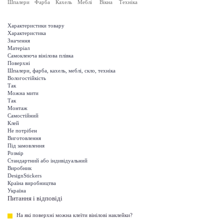
Шпалери
Фарба
Кахель
Меблі
Вікна
Техніка
Характеристики товару
Характеристика
Значення
Матеріал
Самоклеюча вінілова плівка
Поверхні
Шпалери, фарба, кахель, меблі, скло, техніка
Вологостійкість
Так
Можна мити
Так
Монтаж
Самостійний
Клей
Не потрібен
Виготовлення
Під замовлення
Розмір
Стандартний або індивідуальний
Виробник
DesignStickers
Країна виробництва
Україна
Питання і відповіді
На які поверхні можна клеїти вінілові наклейки?