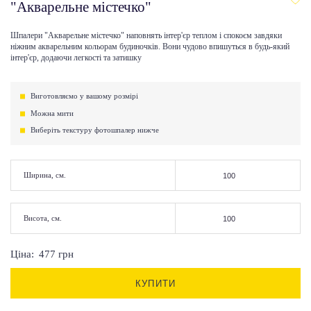
"Акварельне містечко"
Шпалери "Акварельне містечко" наповнять інтер'єр теплом і спокоєм завдяки
ніжним акварельним кольорам будиночків. Вони чудово впишуться в будь-який
інтер'єр, додаючи легкості та затишку
Виготовляємо у вашому розмірі
Можна мити
Виберіть текстуру фотошпалер нижче
Ширина, см.
Висота, см.
Ціна:
477
грн
КУПИТИ