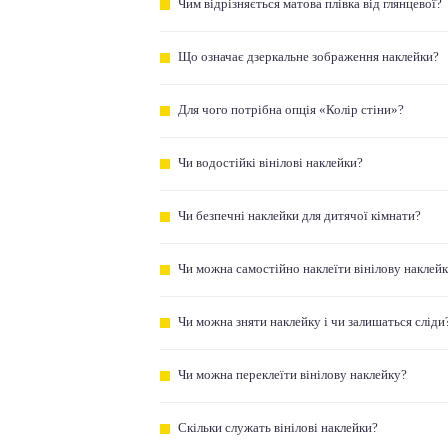
Чим відрізняється матова плівка від глянцевої?
Що означає дзеркальне зображення наклейки?
Для чого потрібна опція «Колір стіни»?
Чи водостійкі вінілові наклейки?
Чи безпечні наклейки для дитячої кімнати?
Чи можна самостійно наклеїти вінілову наклей
Чи можна зняти наклейку і чи залишаться сліди
Чи можна переклеїти вінілову наклейку?
Скільки служать вінілові наклейки?