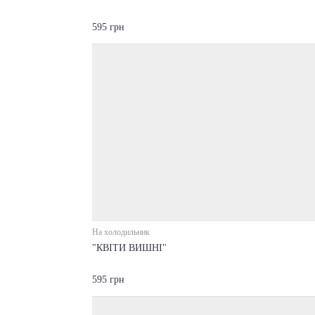
595 грн
На холодильник
"КВІТИ ВИШНІ"
595 грн