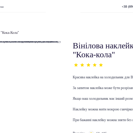
+38 (09
.ua
 "Кока-Кола"
Вінілова наклей
"Кока-кола"
Красива наклейка на холодильник для В
За запитом наклейка може бути розрізана
Якщо ваш холодильник має інший розмі
Наклейку можна мити мокрою ганчірко
При бажанні наклейку можна зняти без