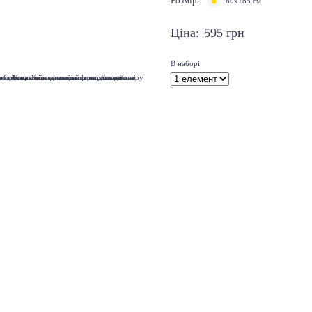
Розмір:
60x185 см
Ціна:
595
грн
В наборі