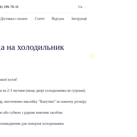
6) 196-70-11
Ua
Доставка і оплата
Статті
Відгуки
Інструкції
ка на холодильник
ашої кухні!
 на 2-3 частини (якщо двері холодильника не суцільні).
р, виготовимо наклейку "Капучіно" по вашому розміру.
ю або губкою з рідким миючим засобом.
 пошкодження для поверхні холодильника.