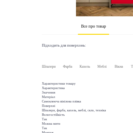
Все про товар
Підходить для поверхонь:
Шпалери
Фарба
Кахель
Меблі
Вікна
Т
Характеристики товару
Характеристика
Значення
Матеріал
Самоклеюча вінілова плівка
Поверхні
Шпалери, фарба, кахель, меблі, скло, техніка
Вологостійкість
Так
Можна мити
Так
Монтаж