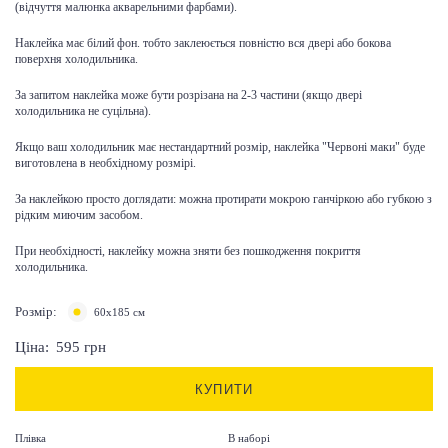
(відчуття малюнка акварельними фарбами).
Наклейка має білий фон. тобто заклеюється повністю вся двері або бокова
поверхня холодильника.
За запитом наклейка може бути розрізана на 2-3 частини (якщо двері
холодильника не суцільна).
Якщо ваш холодильник має нестандартний розмір, наклейка "Червоні маки" буде
виготовлена ​​в необхідному розмірі.
За наклейкою просто доглядати: можна протирати мокрою ганчіркою або губкою з
рідким миючим засобом.
При необхідності, наклейку можна зняти без пошкодження покриття
холодильника.
Розмір:
60x185 см
Ціна:
595
грн
КУПИТИ
Плівка
В наборі