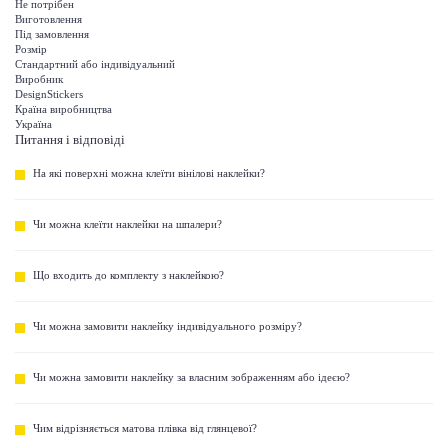
Не потрібен
Виготовлення
Під замовлення
Розмір
Стандартний або індивідуальний
Виробник
DesignStickers
Країна виробництва
Україна
Питання і відповіді
На які поверхні можна клеїти вінілові наклейки?
Чи можна клеїти наклейки на шпалери?
Що входить до комплекту з наклейкою?
Чи можна замовити наклейку індивідуального розміру?
Чи можна замовити наклейку за власним зображенням або ідеєю?
Чим відрізняється матова плівка від глянцевої?