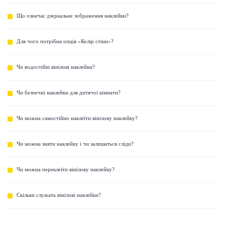
Що означає дзеркальне зображення наклейки?
Для чого потрібна опція «Колір стіни»?
Чи водостійкі вінілові наклейки?
Чи безпечні наклейки для дитячої кімнати?
Чи можна самостійно наклеїти вінілову наклейку?
Чи можна зняти наклейку і чи залишаться сліди?
Чи можна переклеїти вінілову наклейку?
Скільки служать вінілові наклейки?