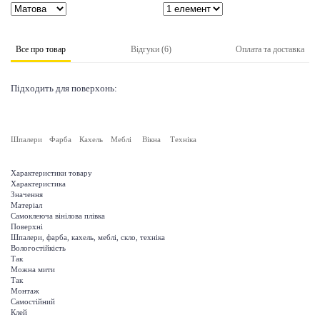
Все про товар
Відгуки (6)
Оплата та доставка
Підходить для поверхонь:
Шпалери
Фарба
Кахель
Меблі
Вікна
Техніка
Характеристики товару
Характеристика
Значення
Матеріал
Самоклеюча вінілова плівка
Поверхні
Шпалери, фарба, кахель, меблі, скло, техніка
Вологостійкість
Так
Можна мити
Так
Монтаж
Самостійний
Клей