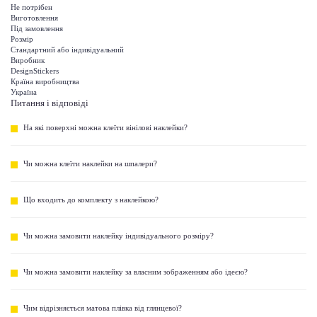
Не потрібен
Виготовлення
Під замовлення
Розмір
Стандартний або індивідуальний
Виробник
DesignStickers
Країна виробництва
Україна
Питання і відповіді
На які поверхні можна клеїти вінілові наклейки?
Чи можна клеїти наклейки на шпалери?
Що входить до комплекту з наклейкою?
Чи можна замовити наклейку індивідуального розміру?
Чи можна замовити наклейку за власним зображенням або ідеєю?
Чим відрізняється матова плівка від глянцевої?