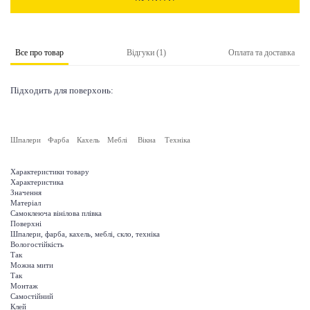
Все про товар
Відгуки (1)
Оплата та доставка
Підходить для поверхонь:
Шпалери
Фарба
Кахель
Меблі
Вікна
Техніка
Характеристики товару
Характеристика
Значення
Матеріал
Самоклеюча вінілова плівка
Поверхні
Шпалери, фарба, кахель, меблі, скло, техніка
Вологостійкість
Так
Можна мити
Так
Монтаж
Самостійний
Клей