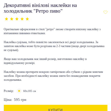
Декоративні вінілові наклейки на
холодильник "Ретро пиво"
Оригінальне оформлення в стилі "ретро" зможе створити вінілову наклейку з
вінтажними пивними етикетками.
Наклейка суцільна, тобто повністю заклеюються всі двері холодильника. За
запитом наклейка може бути розрізана на 2-3 частини (якщо двері холодильника
не суцільні).
Якщо ваш холодильник має інший розмір, виготовимо наклейку в
індивідуальному розмірі.
Наклейку можна протирати мокрою ганчірочкою або губкою з рідким миючим
засобом. При необхідності наклейку можна зняти без пошкодження покриття
холодильника.
Розмір:
60x185 см
Ціна:
595
грн
КУПИТИ