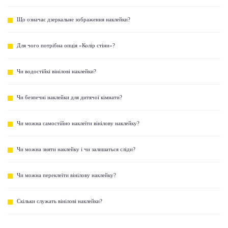
Що означає дзеркальне зображення наклейки?
Для чого потрібна опція «Колір стіни»?
Чи водостійкі вінілові наклейки?
Чи безпечні наклейки для дитячої кімнати?
Чи можна самостійно наклеїти вінілову наклейку?
Чи можна зняти наклейку і чи залишаться сліди?
Чи можна переклеїти вінілову наклейку?
Скільки служать вінілові наклейки?