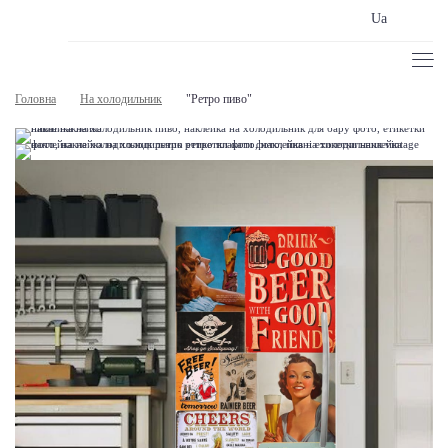
Ua
Головна
На холодильник
"Ретро пиво"