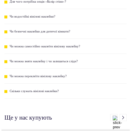
Для чого потрібна опція «Колір стіни»?
Чи водостійкі вінілові наклейки?
Чи безпечні наклейки для дитячої кімнати?
Чи можна самостійно наклеїти вінілову наклейку?
Чи можна зняти наклейку і чи залишаться сліди?
Чи можна переклеїти вінілову наклейку?
Скільки служать вінілові наклейки?
Ще у нас купують