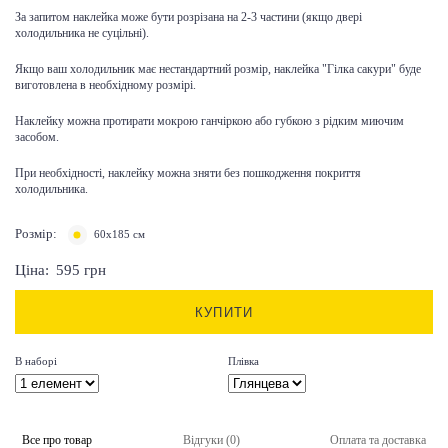
За запитом наклейка може бути розрізана на 2-3 частини (якщо двері
холодильника не суцільні).
Якщо ваш холодильник має нестандартний розмір, наклейка "Гілка сакури" буде
виготовлена ​​в необхідному розмірі.
Наклейку можна протирати мокрою ганчіркою або губкою з рідким миючим
засобом.
При необхідності, наклейку можна зняти без пошкодження покриття
холодильника.
Розмір:
60x185 см
Ціна:
595
грн
КУПИТИ
В наборі
Плівка
Все про товар
Відгуки (0)
Оплата та доставка