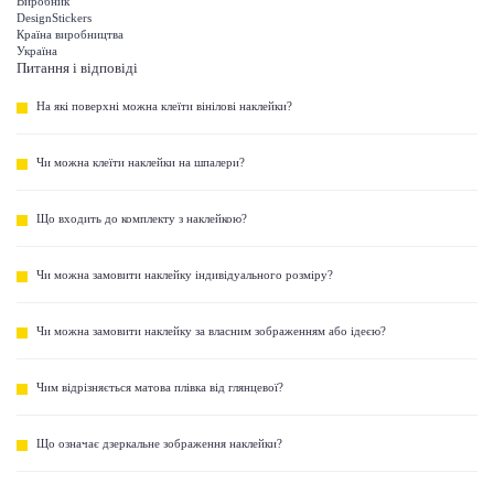
Виробник
DesignStickers
Країна виробництва
Україна
Питання і відповіді
На які поверхні можна клеїти вінілові наклейки?
Чи можна клеїти наклейки на шпалери?
Що входить до комплекту з наклейкою?
Чи можна замовити наклейку індивідуального розміру?
Чи можна замовити наклейку за власним зображенням або ідеєю?
Чим відрізняється матова плівка від глянцевої?
Що означає дзеркальне зображення наклейки?