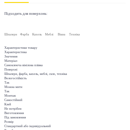
Підходить для поверхонь:
Шпалери
Фарба
Кахель
Меблі
Вікна
Техніка
Характеристики товару
Характеристика
Значення
Матеріал
Самоклеюча вінілова плівка
Поверхні
Шпалери, фарба, кахель, меблі, скло, техніка
Вологостійкість
Так
Можна мити
Так
Монтаж
Самостійний
Клей
Не потрібен
Виготовлення
Під замовлення
Розмір
Стандартний або індивідуальний