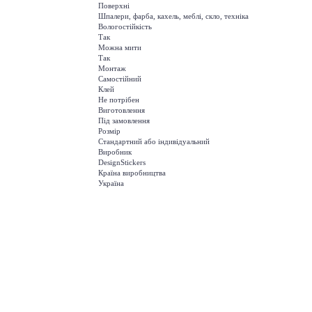
Поверхні
Шпалери, фарба, кахель, меблі, скло, техніка
Вологостійкість
Так
Можна мити
Так
Монтаж
Самостійний
Клей
Не потрібен
Виготовлення
Під замовлення
Розмір
Стандартний або індивідуальний
Виробник
DesignStickers
Країна виробництва
Україна