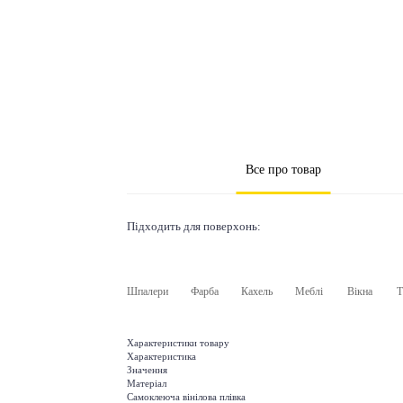
Все про товар
Підходить для поверхонь:
Шпалери
Фарба
Кахель
Меблі
Вікна
Т
Характеристики товару
Характеристика
Значення
Матеріал
Самоклеюча вінілова плівка