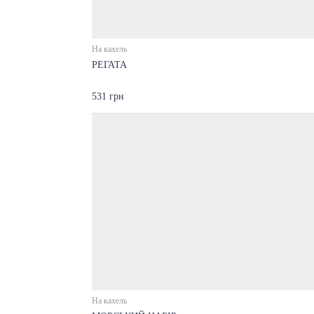
На кахель
РЕГАТА
531 грн
На кахель