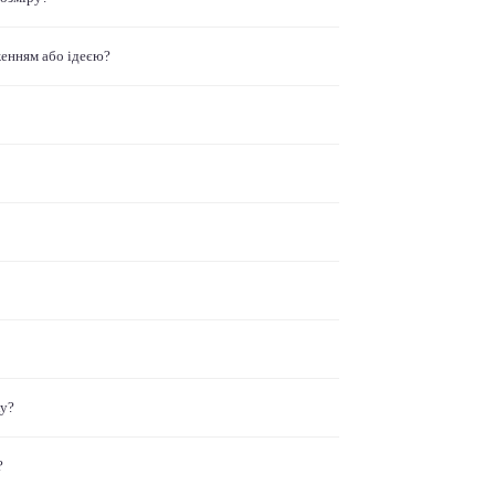
женням або ідеєю?
ку?
?