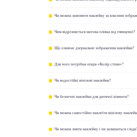
Чи можна замовити наклейку за власним зобра
Чим відрізняється матова плівка від глянцевої?
Що означає дзеркальне зображення наклейки?
Для чого потрібна опція «Колір стіни»?
Чи водостійкі вінілові наклейки?
Чи безпечні наклейки для дитячої кімнати?
Чи можна самостійно наклеїти вінілову наклей
Чи можна зняти наклейку і чи залишаться сліди