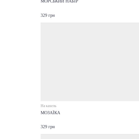
МОРСЬКИЙ НАБІР
329 грн
На кахель
МОЗАЇКА
329 грн