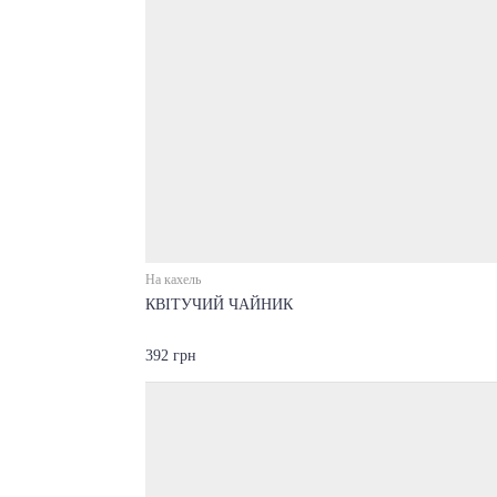
На кахель
КВІТУЧИЙ ЧАЙНИК
392 грн