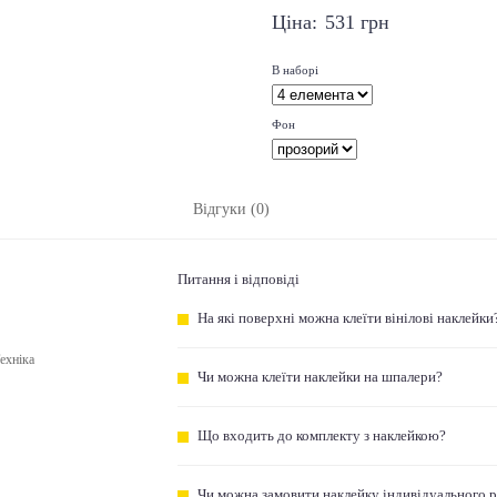
Ціна:
531
грн
В наборі
Фон
Відгуки (0)
Питання і відповіді
На які поверхні можна клеїти вінілові наклейки
ехніка
Чи можна клеїти наклейки на шпалери?
Що входить до комплекту з наклейкою?
Чи можна замовити наклейку індивідуального 