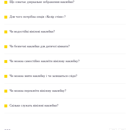
Що означає дзеркальне зображення наклейки?
Для чого потрібна опція «Колір стіни»?
Чи водостійкі вінілові наклейки?
Чи безпечні наклейки для дитячої кімнати?
Чи можна самостійно наклеїти вінілову наклейку?
Чи можна зняти наклейку і чи залишаться сліди?
Чи можна переклеїти вінілову наклейку?
Скільки служать вінілові наклейки?