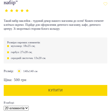
набір"
Такий набір наклейок - чудовий декор вашого магазина до осені! Кожен елемент
клеїться окремо. Підійде для оформлення дитячого магазину, кафе, дитячого
центру. Зі зворотньої сторони білого кольору.
Розміри окремих елементів:
мухомор: 18х25 см;
гарбуз: 27х28 см;
середній листочек: 13х20 см.
Розмір:
140х140 см
Ціна:
500
грн
КУПИТИ
В наборі