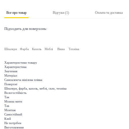
Все про товар
Відгуки (1)
Оплата та доставка
Підходить для поверхонь:
Шпалери
Фарба
Кахель
Меблі
Вікна
Техніка
Характеристики товару
Характеристика
Значення
Матеріал
Самоклеюча вінілова плівка
Поверхні
Шпалери, фарба, кахель, меблі, скло, техніка
Вологостійкість
Так
Можна мити
Так
Монтаж
Самостійний
Клей
Не потрібен
Виготовлення