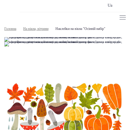
Ua
Головна
На вікна, вітрини
Наклейки на вікна "Осінній набір"