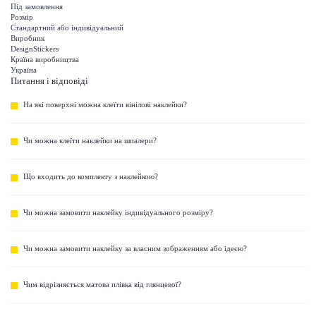
Під замовлення
Розмір
Стандартний або індивідуальний
Виробник
DesignStickers
Країна виробництва
Україна
Питання і відповіді
На які поверхні можна клеїти вінілові наклейки?
Чи можна клеїти наклейки на шпалери?
Що входить до комплекту з наклейкою?
Чи можна замовити наклейку індивідуального розміру?
Чи можна замовити наклейку за власним зображенням або ідеєю?
Чим відрізняється матова плівка від глянцевої?