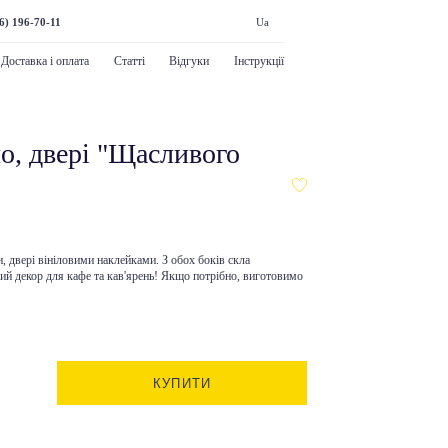
6) 196-70-11
Ua
Доставка і оплата
Статті
Відгуки
Інструкції
о, двері "Щасливого
и, двері вініловими наклейками. З обох боків скла
ий декор для кафе та кав'ярень! Якщо потрібно, виготовимо
КУПИТИ