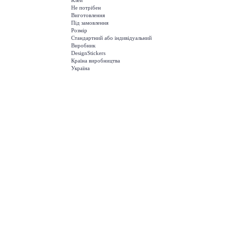
Клей
Не потрібен
Виготовлення
Під замовлення
Розмір
Стандартний або індивідуальний
Виробник
DesignStickers
Країна виробництва
Україна