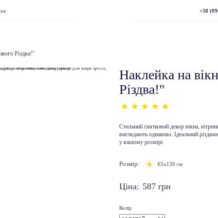
+38 (09
.ua
ивого Різдва!"
Наклейка на вікн
Різдва!"
Стильний святковий декор вікна, вітрин
виглядають однаково. Ідеальний різдвян
у вашому розмірі.
Розмір:
65х130 см
Ціна:
587
грн
Колір