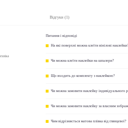
Відгуки (1)
Питання і відповіді
На які поверхні можна клеїти вінілові наклейки
ехніка
Чи можна клеїти наклейки на шпалери?
Що входить до комплекту з наклейкою?
Чи можна замовити наклейку індивідуального 
Чи можна замовити наклейку за власним зобра
Чим відрізняється матова плівка від глянцевої?