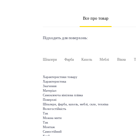
Все про товар
Підходить для поверхонь:
Шпалери
Фарба
Кахель
Меблі
Вікна
Т
Характеристики товару
Характеристика
Значення
Матеріал
Самоклеюча вінілова плівка
Поверхні
Шпалери, фарба, кахель, меблі, скло, техніка
Вологостійкість
Так
Можна мити
Так
Монтаж
Самостійний