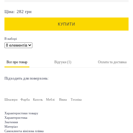
Ціна:
282
грн
КУПИТИ
В наборі
Все про товар
Відгуки (1)
Оплата та доставка
Підходить для поверхонь:
Шпалери
Фарба
Кахель
Меблі
Вікна
Техніка
Характеристики товару
Характеристика
Значення
Матеріал
Самоклеюча вінілова плівка