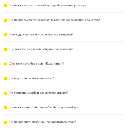
Чи можна замовити наклейку індивідуального розміру?
Чи можна замовити наклейку за власним зображенням або ідеєю?
Чим відрізняється матова плівка від глянцевої?
Що означає дзеркальне зображення наклейки?
Для чого потрібна опція «Колір стіни»?
Чи водостійкі вінілові наклейки?
Чи безпечні наклейки для дитячої кімнати?
Чи можна самостійно наклеїти вінілову наклейку?
Чи можна зняти наклейку і чи залишаться сліди?