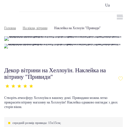
Ua
Головна
На вікна, вітрини
Наклейка на Хелоуін "Привиди"
Декор вітрини на Хеллоуїн. Наклейка на
вітрину "Привиди"
Створіть атмосферу Хеллоуїна в вашому домі. Привидами можна легко
прикрасити вітрину магазину на Хеллоуіін! Наклейка однаково виглядає з двох
сторін вікна.
середній розмір привида: 15х15см;