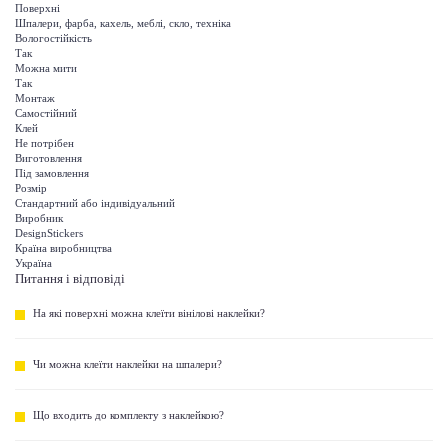
Поверхні
Шпалери, фарба, кахель, меблі, скло, техніка
Вологостійкість
Так
Можна мити
Так
Монтаж
Самостійний
Клей
Не потрібен
Виготовлення
Під замовлення
Розмір
Стандартний або індивідуальний
Виробник
DesignStickers
Країна виробництва
Україна
Питання і відповіді
На які поверхні можна клеїти вінілові наклейки?
Чи можна клеїти наклейки на шпалери?
Що входить до комплекту з наклейкою?