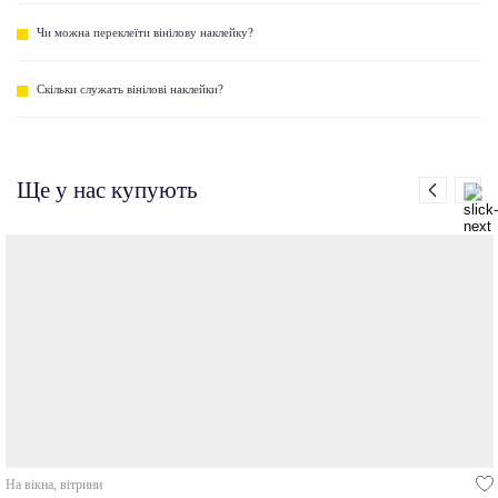
Чи можна переклеїти вінілову наклейку?
Скільки служать вінілові наклейки?
Ще у нас купують
На вікна, вітрини