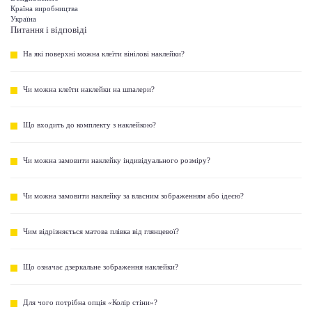
Країна виробництва
Україна
Питання і відповіді
На які поверхні можна клеїти вінілові наклейки?
Чи можна клеїти наклейки на шпалери?
Що входить до комплекту з наклейкою?
Чи можна замовити наклейку індивідуального розміру?
Чи можна замовити наклейку за власним зображенням або ідеєю?
Чим відрізняється матова плівка від глянцевої?
Що означає дзеркальне зображення наклейки?
Для чого потрібна опція «Колір стіни»?