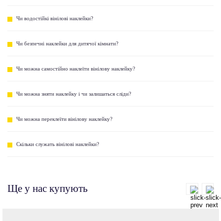
Чи водостійкі вінілові наклейки?
Чи безпечні наклейки для дитячої кімнати?
Чи можна самостійно наклеїти вінілову наклейку?
Чи можна зняти наклейку і чи залишаться сліди?
Чи можна переклеїти вінілову наклейку?
Скільки служать вінілові наклейки?
Ще у нас купують