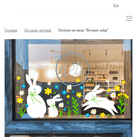
Ua
Головна
На вікна, вітрини
Наліпки на вікна "Весняні зайці"