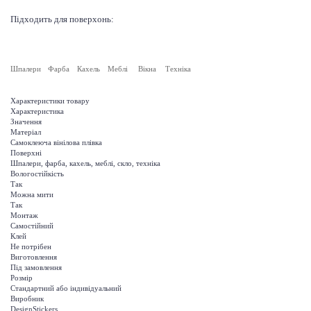
Підходить для поверхонь:
Шпалери
Фарба
Кахель
Меблі
Вікна
Техніка
Характеристики товару
Характеристика
Значення
Матеріал
Самоклеюча вінілова плівка
Поверхні
Шпалери, фарба, кахель, меблі, скло, техніка
Вологостійкість
Так
Можна мити
Так
Монтаж
Самостійний
Клей
Не потрібен
Виготовлення
Під замовлення
Розмір
Стандартний або індивідуальний
Виробник
DesignStickers