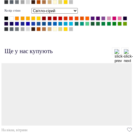
Колір стіни
Ще у нас купують
На вікна, вітрини