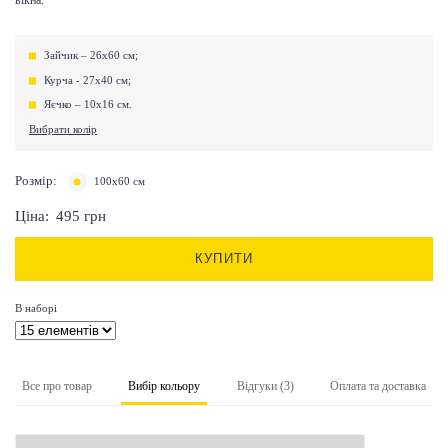
Зайчик – 26х60 см;
Курча - 27х40 см;
Яєчко – 10х16 см.
Вибрати колір
Розмір:
100х60 см
Ціна:
495
грн
КУПИТИ
В наборі
Все про товар
Вибір кольору
Відгуки (3)
Оплата та доставка