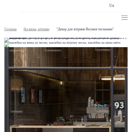
Ua
Головна
На вікна, вітрини
"Декор для вітрини Весняні тюльпани"