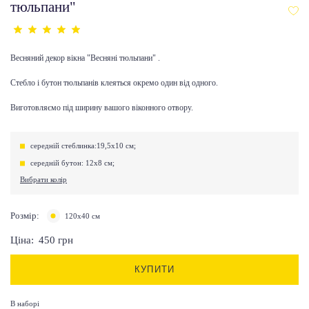
тюльпани"
Весняний декор вікна "Весняні тюльпани" .
Стебло і бутон тюльпанів клеяться окремо один від одного.
Виготовляємо під ширину вашого віконного отвору.
середній стеблинка:19,5х10 см;
середній бутон: 12х8 см;
Вибрати колір
Розмір:
120х40 см
Ціна:
450
грн
КУПИТИ
В наборі