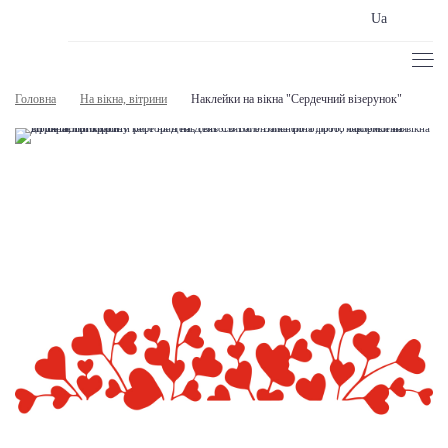
Ua
Головна
На вікна, вітрини
Наклейки на вікна "Сердечний візерунок"