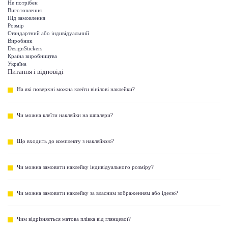
Не потрібен
Виготовлення
Під замовлення
Розмір
Стандартний або індивідуальний
Виробник
DesignStickers
Країна виробництва
Україна
Питання і відповіді
На які поверхні можна клеїти вінілові наклейки?
Чи можна клеїти наклейки на шпалери?
Що входить до комплекту з наклейкою?
Чи можна замовити наклейку індивідуального розміру?
Чи можна замовити наклейку за власним зображенням або ідеєю?
Чим відрізняється матова плівка від глянцевої?