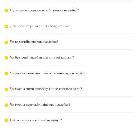
Що означає дзеркальне зображення наклейки?
Для чого потрібна опція «Колір стіни»?
Чи водостійкі вінілові наклейки?
Чи безпечні наклейки для дитячої кімнати?
Чи можна самостійно наклеїти вінілову наклейку?
Чи можна зняти наклейку і чи залишаться сліди?
Чи можна переклеїти вінілову наклейку?
Скільки служать вінілові наклейки?