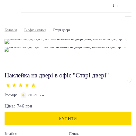
Ua
Головна
В офіс / салон
Старі двері
Наклейка на двері в офіс "Старі двері"
Розмір:
80х200 см
Ціна:
746
грн
КУПИТИ
В наборі
Плівка