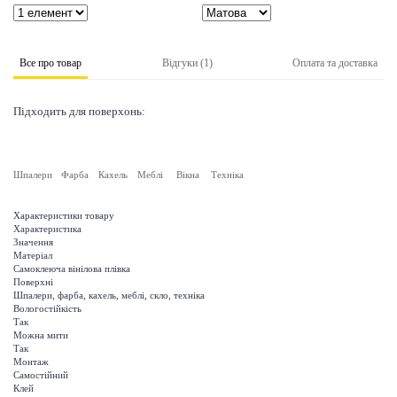
Все про товар
Відгуки (1)
Оплата та доставка
Підходить для поверхонь:
Шпалери
Фарба
Кахель
Меблі
Вікна
Техніка
Характеристики товару
Характеристика
Значення
Матеріал
Самоклеюча вінілова плівка
Поверхні
Шпалери, фарба, кахель, меблі, скло, техніка
Вологостійкість
Так
Можна мити
Так
Монтаж
Самостійний
Клей