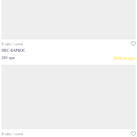
В офіс / салон
ПЕС-БАРБОС
291 грн
Вибір кольору
В офіс / салон