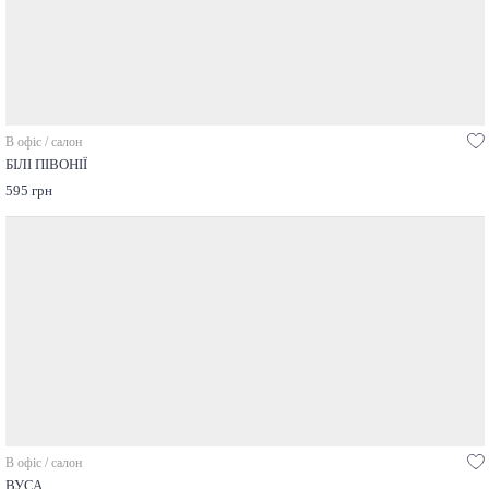
В офіс / салон
БІЛІ ПІВОНІЇ
595 грн
В офіс / салон
ВУСА