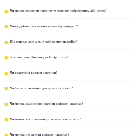
Чи можна замовити наклейку за власним зображенням або ідеєю?
Чим відрізняється матова плівка від глянцевої?
Що означає дзеркальне зображення наклейки?
Для чого потрібна опція «Колір стіни»?
Чи водостійкі вінілові наклейки?
Чи безпечні наклейки для дитячої кімнати?
Чи можна самостійно наклеїти вінілову наклейку?
Чи можна зняти наклейку і чи залишаться сліди?
Чи можна переклеїти вінілову наклейку?