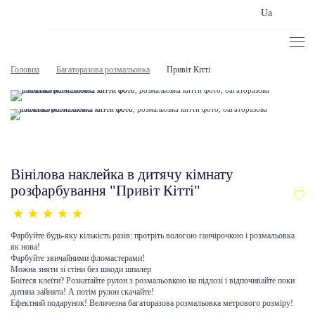
Ua
Головна
Багаторазова розмальовка
Привіт Кітті
Вінілова наклейка в дитячу кімнату
розфарбування "Привіт Кітті"
Фарбуйте будь-яку кількість разів: протріть вологою ганчірочкою і розмальовка
як нова!
Фарбуйте звичайними фломастерами!
Можна зняти зі стіни без шкоди шпалер
Боїтеся клеїти? Розкатайте рулон з розмальовкою на підлозі і відпочивайте поки
дитина зайнята! А потім рулон скачайте!
Ефектний подарунок! Величезна багаторазова розмальовка метрового розміру!