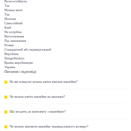
Вологостійкість
Так
Можна мити
Так
Монтаж
Самостійний
Клей
Не потрібен
Виготовлення
Під замовлення
Розмір
Стандартний або індивідуальний
Виробник
DesignStickers
Країна виробництва
Україна
Питання і відповіді
На які поверхні можна клеїти вінілові наклейки?
Чи можна клеїти наклейки на шпалери?
Що входить до комплекту з наклейкою?
Чи можна замовити наклейку індивідуального розміру?