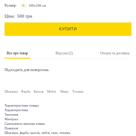
Розмір:
100х100 см
Ціна:
500
грн
КУПИТИ
Все про товар
Відгуки (2)
Оплата та доставка
Підходить для поверхонь:
Шпалери
Фарба
Кахель
Меблі
Вікна
Техніка
Характеристики товару
Характеристика
Значення
Матеріал
Самоклеюча вінілова плівка
Поверхні
Шпалери, фарба, кахель, меблі, скло, техніка