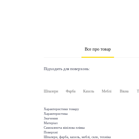
Все про товар
Підходить для поверхонь:
Шпалери
Фарба
Кахель
Меблі
Вікна
Т
Характеристики товару
Характеристика
Значення
Матеріал
Самоклеюча вінілова плівка
Поверхні
Шпалери, фарба, кахель, меблі, скло, техніка