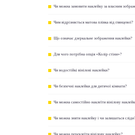
Чи можна замовити наклейку за власним зобра
Чим відрізняється матова плівка від глянцевої?
Що означає дзеркальне зображення наклейки?
Для чого потрібна опція «Колір стіни»?
Чи водостійкі вінілові наклейки?
Чи безпечні наклейки для дитячої кімнати?
Чи можна самостійно наклеїти вінілову наклей
Чи можна зняти наклейку і чи залишаться сліди
Чи можна переклеїти вінілову наклейку?