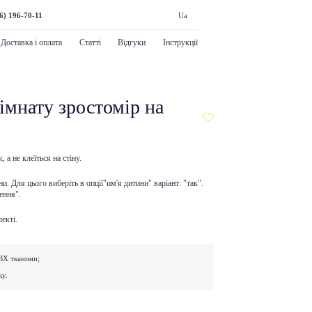
6) 196-70-11
Ua
Доставка і оплата
Статті
Відгуки
Інструкції
імнату зростомір на
, а не клеїться на стіну.
. Для цього виберіть в опції"им'я дитини" варіант: "так".
ення".
екті.
ВХ тканини;
ку.