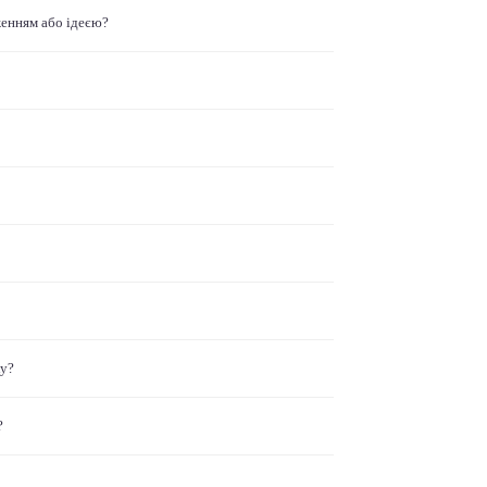
женням або ідеєю?
ку?
?