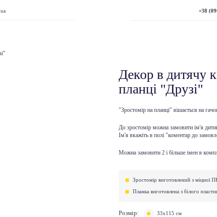
+38 (09
.ua
зі"
Декор в дитячу к
планці "Друзі"
"Зростомір на планці" вішається на гачок
До зростомір можна замовити ім'я дитини
Ім'я вкажіть в полі "коментар до замовл
Можна замовити 2 і більше імен в компл
Зростомір виготовлений з міцної П
Планка виготовлена ​​з білого пласти
Розмір:
33х115 см