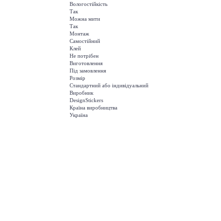
Вологостійкість
Так
Можна мити
Так
Монтаж
Самостійний
Клей
Не потрібен
Виготовлення
Під замовлення
Розмір
Стандартний або індивідуальний
Виробник
DesignStickers
Країна виробництва
Україна