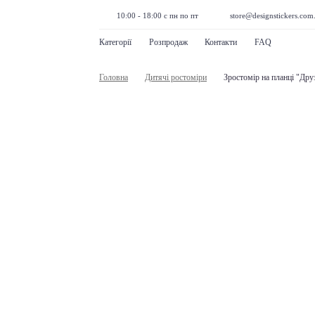
10:00 - 18:00 с пн по пт
store@designstickers.com
Категорії
Розпродаж
Контакти
FAQ
Головна
Дитячі ростоміри
Зростомір на планці "Дру