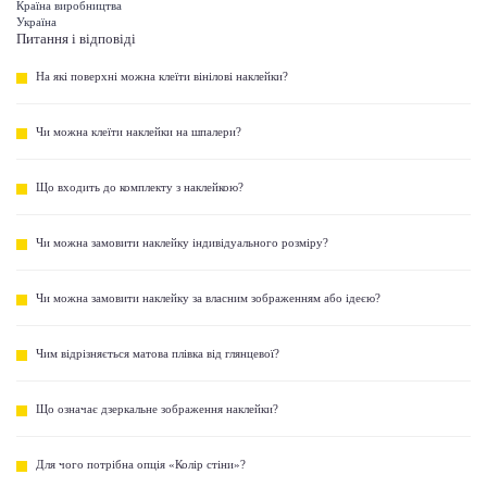
Країна виробництва
Україна
Питання і відповіді
На які поверхні можна клеїти вінілові наклейки?
Чи можна клеїти наклейки на шпалери?
Що входить до комплекту з наклейкою?
Чи можна замовити наклейку індивідуального розміру?
Чи можна замовити наклейку за власним зображенням або ідеєю?
Чим відрізняється матова плівка від глянцевої?
Що означає дзеркальне зображення наклейки?
Для чого потрібна опція «Колір стіни»?