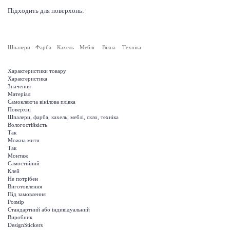
Підходить для поверхонь:
Шпалери
Фарба
Кахель
Меблі
Вікна
Техніка
Характеристики товару
Характеристика
Значення
Матеріал
Самоклеюча вінілова плівка
Поверхні
Шпалери, фарба, кахель, меблі, скло, техніка
Вологостійкість
Так
Можна мити
Так
Монтаж
Самостійний
Клей
Не потрібен
Виготовлення
Під замовлення
Розмір
Стандартний або індивідуальний
Виробник
DesignStickers