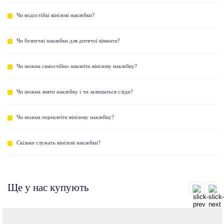
Чи водостійкі вінілові наклейки?
Чи безпечні наклейки для дитячої кімнати?
Чи можна самостійно наклеїти вінілову наклейку?
Чи можна зняти наклейку і чи залишаться сліди?
Чи можна переклеїти вінілову наклейку?
Скільки служать вінілові наклейки?
Ще у нас купують