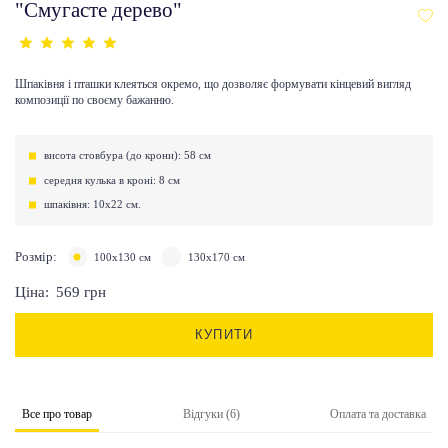
"Смугасте дерево"
Шпаківня і пташки клеяться окремо, що дозволяє формувати кінцевий вигляд
композиції по своєму бажанню.
висота стовбура (до крони): 58 см
середня кулька в кроні: 8 см
шпаківня: 10х22 см.
Розмір:
100х130 см
130х170 см
Ціна:
569
грн
КУПИТИ
Все про товар
Відгуки (6)
Оплата та доставка