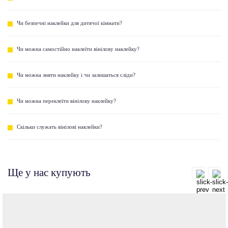
Чи безпечні наклейки для дитячої кімнати?
Чи можна самостійно наклеїти вінілову наклейку?
Чи можна зняти наклейку і чи залишаться сліди?
Чи можна переклеїти вінілову наклейку?
Скільки служать вінілові наклейки?
Ще у нас купують