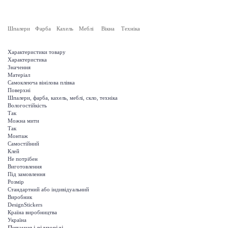
Шпалери
Фарба
Кахель
Меблі
Вікна
Техніка
Характеристики товару
Характеристика
Значення
Матеріал
Самоклеюча вінілова плівка
Поверхні
Шпалери, фарба, кахель, меблі, скло, техніка
Вологостійкість
Так
Можна мити
Так
Монтаж
Самостійний
Клей
Не потрібен
Виготовлення
Під замовлення
Розмір
Стандартний або індивідуальний
Виробник
DesignStickers
Країна виробництва
Україна