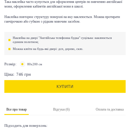
Така наклейка часто купується для оформлення центрів по вивченню англійської
мови, оформлення кабінетів англійської мови в школі.
Наклейка повторює структуру поверхні на яку наклеюється. Можна протирати
ганчірочкою або губкою з рідким миючим засобом.
Наклейка на двері "Англійська телефонна будка" суцільна: наклеюється
єдиним полотном;
Можна клеїти на будь-які двері: дсп, дерево, скло.
Розмір:
80х200 см
Ціна:
746
грн
КУПИТИ
Все про товар
Відгуки (6)
Оплата та доставка
Підходить для поверхонь: