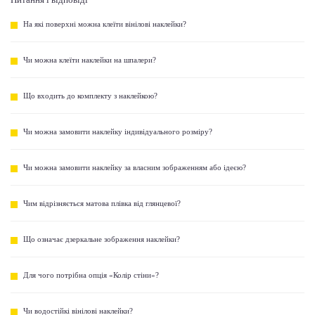
Питання і відповіді
На які поверхні можна клеїти вінілові наклейки?
Чи можна клеїти наклейки на шпалери?
Що входить до комплекту з наклейкою?
Чи можна замовити наклейку індивідуального розміру?
Чи можна замовити наклейку за власним зображенням або ідеєю?
Чим відрізняється матова плівка від глянцевої?
Що означає дзеркальне зображення наклейки?
Для чого потрібна опція «Колір стіни»?
Чи водостійкі вінілові наклейки?