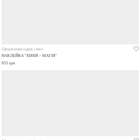
Оформлення садків і шкіл
НАКЛЕЙКА "ХІМІЯ – МАГІЯ"
955 грн