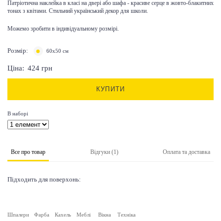
Патріотична наклейка в класі на двері або шафа - красиве серце в жовто-блакитних
тонах з квітами. Стильний український декор для школи.
Можемо зробити в індивідуальному розмірі.
Розмір:
60х50 см
Ціна:
424
грн
КУПИТИ
В наборі
Все про товар
Відгуки (1)
Оплата та доставка
Підходить для поверхонь:
Шпалери
Фарба
Кахель
Меблі
Вікна
Техніка