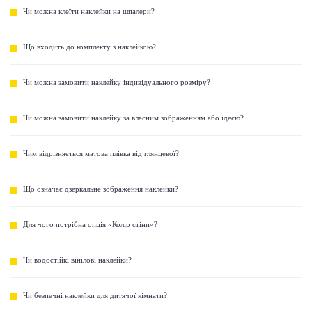
Чи можна клеїти наклейки на шпалери?
Що входить до комплекту з наклейкою?
Чи можна замовити наклейку індивідуального розміру?
Чи можна замовити наклейку за власним зображенням або ідеєю?
Чим відрізняється матова плівка від глянцевої?
Що означає дзеркальне зображення наклейки?
Для чого потрібна опція «Колір стіни»?
Чи водостійкі вінілові наклейки?
Чи безпечні наклейки для дитячої кімнати?