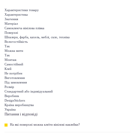
Характеристики товару
Характеристика
Значення
Матеріал
Самоклеюча вінілова плівка
Поверхні
Шпалери, фарба, кахель, меблі, скло, техніка
Вологостійкість
Так
Можна мити
Так
Монтаж
Самостійний
Клей
Не потрібен
Виготовлення
Під замовлення
Розмір
Стандартний або індивідуальний
Виробник
DesignStickers
Країна виробництва
Україна
Питання і відповіді
На які поверхні можна клеїти вінілові наклейки?