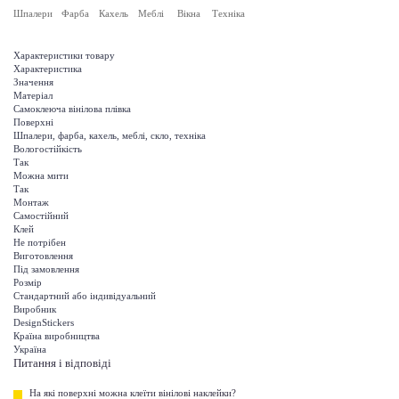
Шпалери
Фарба
Кахель
Меблі
Вікна
Техніка
Характеристики товару
Характеристика
Значення
Матеріал
Самоклеюча вінілова плівка
Поверхні
Шпалери, фарба, кахель, меблі, скло, техніка
Вологостійкість
Так
Можна мити
Так
Монтаж
Самостійний
Клей
Не потрібен
Виготовлення
Під замовлення
Розмір
Стандартний або індивідуальний
Виробник
DesignStickers
Країна виробництва
Україна
Питання і відповіді
На які поверхні можна клеїти вінілові наклейки?