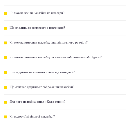
Чи можна клеїти наклейки на шпалери?
Що входить до комплекту з наклейкою?
Чи можна замовити наклейку індивідуального розміру?
Чи можна замовити наклейку за власним зображенням або ідеєю?
Чим відрізняється матова плівка від глянцевої?
Що означає дзеркальне зображення наклейки?
Для чого потрібна опція «Колір стіни»?
Чи водостійкі вінілові наклейки?