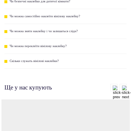
Чи безпечні наклейки для дитячої кімнати?
Чи можна самостійно наклеїти вінілову наклейку?
Чи можна зняти наклейку і чи залишаться сліди?
Чи можна переклеїти вінілову наклейку?
Скільки служать вінілові наклейки?
Ще у нас купують