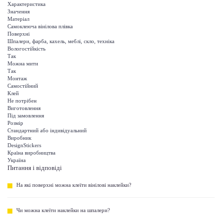
Характеристика
Значення
Матеріал
Самоклеюча вінілова плівка
Поверхні
Шпалери, фарба, кахель, меблі, скло, техніка
Вологостійкість
Так
Можна мити
Так
Монтаж
Самостійний
Клей
Не потрібен
Виготовлення
Під замовлення
Розмір
Стандартний або індивідуальний
Виробник
DesignStickers
Країна виробництва
Україна
Питання і відповіді
На які поверхні можна клеїти вінілові наклейки?
Чи можна клеїти наклейки на шпалери?