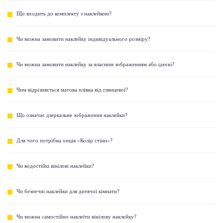
Що входить до комплекту з наклейкою?
Чи можна замовити наклейку індивідуального розміру?
Чи можна замовити наклейку за власним зображенням або ідеєю?
Чим відрізняється матова плівка від глянцевої?
Що означає дзеркальне зображення наклейки?
Для чого потрібна опція «Колір стіни»?
Чи водостійкі вінілові наклейки?
Чи безпечні наклейки для дитячої кімнати?
Чи можна самостійно наклеїти вінілову наклейку?