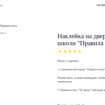
+38 (09
.ua
 Правила класу
Наклейка на двері
школи "Правила 
Маємо 2 варіанти.
1. Самоклеючий плакат "Правила класу
Можна мити, складно пошкодити. Змінює
змінюється).
2. Правила класу "без фону" (виглядає