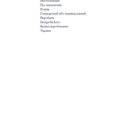
Виготовлення
Під замовлення
Розмір
Стандартний або індивідуальний
Виробник
DesignStickers
Країна виробництва
Україна