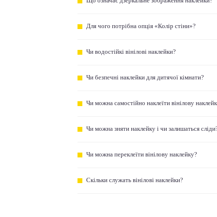
Що означає дзеркальне зображення наклейки?
Для чого потрібна опція «Колір стіни»?
Чи водостійкі вінілові наклейки?
Чи безпечні наклейки для дитячої кімнати?
Чи можна самостійно наклеїти вінілову наклей
Чи можна зняти наклейку і чи залишаться сліди
Чи можна переклеїти вінілову наклейку?
Скільки служать вінілові наклейки?