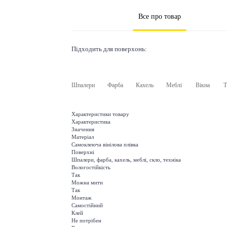
Все про товар
Підходить для поверхонь:
Шпалери
Фарба
Кахель
Меблі
Вікна
Т
Характеристики товару
Характеристика
Значення
Матеріал
Самоклеюча вінілова плівка
Поверхні
Шпалери, фарба, кахель, меблі, скло, техніка
Вологостійкість
Так
Можна мити
Так
Монтаж
Самостійний
Клей
Не потрібен