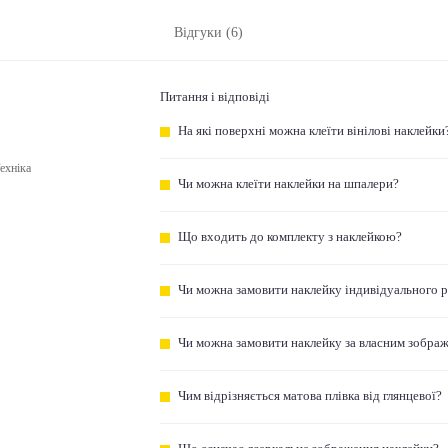
Відгуки (6)
Питання і відповіді
На які поверхні можна клеїти вінілові наклейки
ехніка
Чи можна клеїти наклейки на шпалери?
Що входить до комплекту з наклейкою?
Чи можна замовити наклейку індивідуального 
Чи можна замовити наклейку за власним зобра
Чим відрізняється матова плівка від глянцевої?