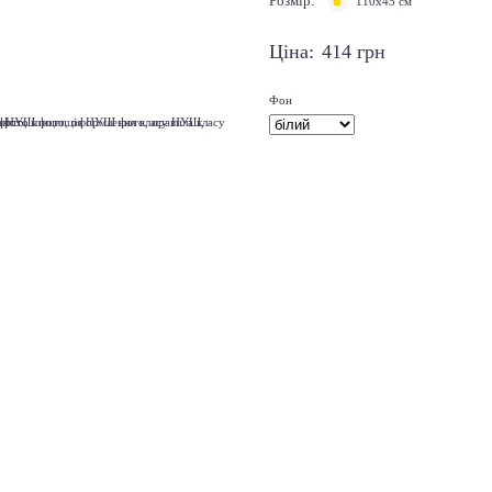
Розмір:
110х45 см
Ціна:
414
грн
Фон