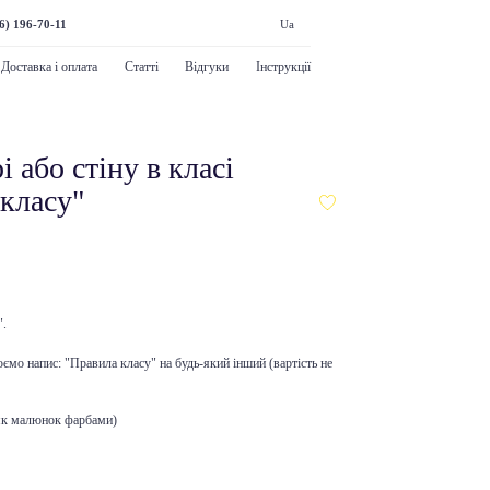
6) 196-70-11
Ua
Доставка і оплата
Статті
Відгуки
Інструкції
 або стіну в класі
класу"
".
мо напис: "Правила класу" на будь-який інший (вартість не
 як малюнок фарбами)