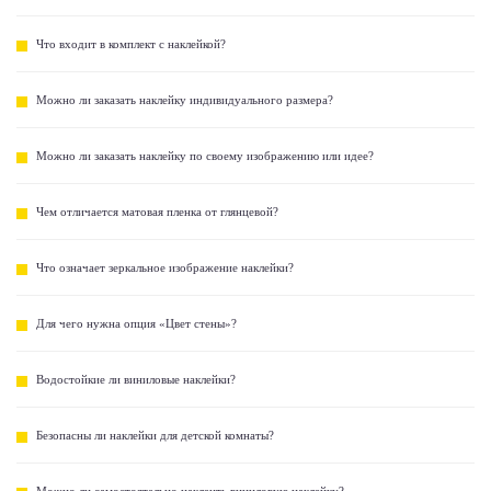
Что входит в комплект с наклейкой?
Можно ли заказать наклейку индивидуального размера?
Можно ли заказать наклейку по своему изображению или идее?
Чем отличается матовая пленка от глянцевой?
Что означает зеркальное изображение наклейки?
Для чего нужна опция «Цвет стены»?
Водостойкие ли виниловые наклейки?
Безопасны ли наклейки для детской комнаты?
Можно ли самостоятельно наклеить виниловую наклейку?