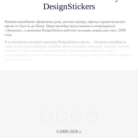
DesignStickers
Нашими наклейками оформлены дома, детские центры, офисы и практически все
школы от Одессы до Киева. Наши наклейки представлены в гипермаркетах
«Эпицентр», а компания DesignStickers работает на рынке декора для стен с 2009
года.
В ассортименте интернет-магазина Designstickers.com.ua — большие наклейки на
стену и маленькие наклейки, наклейки цветы и деревья, животные, надписи, детские
наклейки, а также наклейки для ноутбуков. Виниловые наклейки на стену —
универсальный декор: их можно клеить на обои, краску, корпусную мебель, кафель и
бытовую технику.
Почему покупают именно наши наклейки на
стену
Купить наклейки на стену в DesignStickers — это быстрый и доступный способ
обновить интерьер без ремонта. Вот основные причины, почему клиенты выбирают
виниловые наклейки вместо краски, фотообоев или дорогого декора:
Быстрое обновление интерьера.
Декоративная наклейка на стену меняет вид
комнаты за час, без пыли, запаха краски и ремонтных работ.
Бюджетная альтернатива дизайну.
Интерьерная наклейка на стену стоит
существенно дешевле росписи, лепнины или дизайнерских обоев, но дает
похожий визуальный эффект.
Подготовка помещения к сдаче или продаже.
Наклейки на стены помогают
©2009-2026 г.
быстро «оживить» квартиру или офис перед фотосессией или показом.