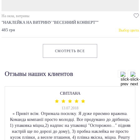
На окна, витрины
"НАКЛЕЙКА НА ВИТРИНУ "ВЕСЕННИЙ КОНВЕРТ""
485 грн
Выбор цвета
СМОТРЕТЬ ВСЕ
Отзывы наших клиентов
СВІТЛАНА
13.07.2018
«
Привіт всім. Отримала посилку. Я дуже приємно вражена.
Команда компанії просто молодці. Все продумано до дрібниць:
1) упаковка міцна,2) надпис на упаковці "Осторожно..." підняв
настрій ще по дорозі до дому), 3) пробна наклейка не просто
кусок плівки, а веселе пташеня, 4) плівка якісна, міцна. Решту