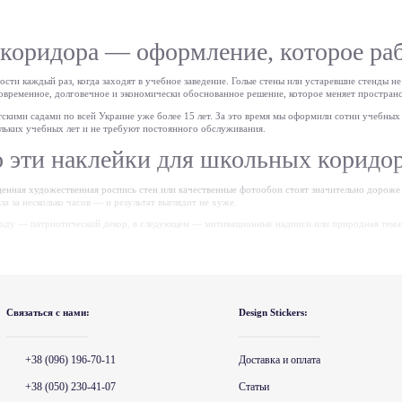
коридора — оформление, которое раб
сти каждый раз, когда заходят в учебное заведение. Голые стены или устаревшие стенды не
современное, долговечное и экономически обоснованное решение, которое меняет пространс
етскими садами по всей Украине уже более 15 лет. За это время мы оформили сотни учебны
льких учебных лет и не требуют постоянного обслуживания.
 эти наклейки для школьных коридо
енная художественная роспись стен или качественные фотообои стоят значительно дороже 
 за несколько часов — и результат выглядит не хуже.
году — патриотический декор, в следующем — мотивационные надписи или природная темат
пейским стандартам, не содержит токсичных веществ и соответствует требованиям к оформ
но, и мы всегда готовы предоставить подтверждающие документы.
 наклеек для оформления коридоров
Связаться с нами:
Design Stickers:
оверхности наклейки служат 5–7 лет. Они не выгорают при дневном освещении, не отслаи
+38 (096) 196-70-11
Доставка и оплата
обычными моющими средствами — это критически важно для коридоров, где ежедневно пр
+38 (050) 230-41-07
Статьи
коле клеятся без клея, дюбелей и специального инструмента. К каждому заказу добавляется