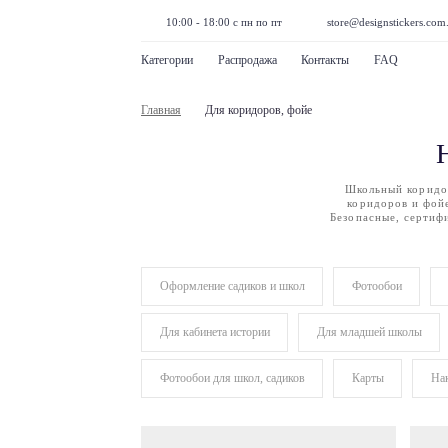
10:00 - 18:00 с пн по пт
store@designstickers.com
Категории
Распродажа
Контакты
FAQ
Главная
Для коридоров, фойе
Школьный коридор
коридоров и фой
Безопасные, сертиф
Оформление садиков и школ
Фотообои
Для кабинета истории
Для младшей школы
Фотообои для школ, садиков
Карты
Нак