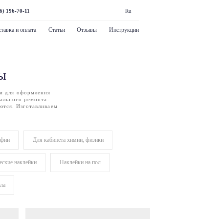
6) 196-70-11
Ru
тавка и оплата
Статьи
Отзывы
Инструкции
ы
ки для оформления
ального ремонта.
ются. Изготавливаем
афии
Для кабинета химии, физики
еские наклейки
Наклейки на пол
ла