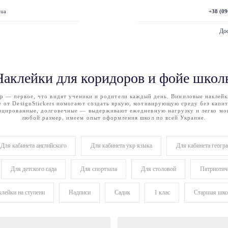
+38 (09
.ua
Дос
Наклейки для коридоров и фойе школ
 — первое, что видят ученики и родители каждый день. Виниловые наклей
е от DesignStickers помогают создать яркую, мотивирующую среду без капит
ицированные, долговечные — выдерживают ежедневную нагрузку и легко мо
любой размер, имеем опыт оформления школ по всей Украине.
Для кабинета английского
Для кабинета укр языка
Для кабинета геогр
Для детского сада
Для спортзала
Для столовой
Патриотич
лейки на ступени
Надписи
Садик
1 клас
Старшая шко