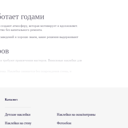
отает годами
 создают атмосферу, которая мотивирует и вдохновляет.
тво без капитального ремонта.
х заведений и хорошо знаем, какие решения выдерживают
ров
и требуют привлечения мастеров. Виниловые наклейки для
ика. Наклейка снимается без повреждения стены, и
лению детских и учебных заведений. Это не мелочь: во время
Каталог:
ваются от влажной уборки и выдерживают прикосновения
Детские наклейки
Наклейки на окна/витрины
оходят сотни учеников.
Наклейки на стену
Фотообои
 подробная инструкция — завуч или технический персонал