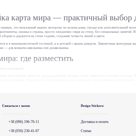
ка карта мира — практичный выбор 
Во-первых, это визуальный акцент, которому не нужны рама, гвозди или дополнительный мо
онтиненты, океаны и страны, просто ежедневно глядя на стену, без специальных занятий. В
й уборки и держится на стене годами, сохраняя четкость линий и цвета.
тся и в минималистичной гостиной, и в детской с ярким декором. Лаконичные контурные ва
ми — для комнаты школьника или дошкольника.
мира: где разместить
типов помещений.
амых популярных запросов среди родителей, которые хотят совместить эстетику и пользу. Р
ан без зубрежки. Для детской стоит выбирать яркие варианты с животными на континентах 
йки с животными
— их часто комбинируют с картой, чтобы показать, где именно обитает то
рии или даже английского языка — это наглядное пособие, которое работает без дополните
держивает ежедневный контакт с меловой пылью или влажной уборкой, что особенно актуал
Связаться с нами:
Design Stickers:
те раздел
оформление школ и детских садов
, где собраны решения для разных кабинетов — 
+38 (096) 196-70-11
Доставка и оплата
слом интерьере чаще всего выполняет функцию самостоятельного арт-объекта: контурная ка
ера.
+38 (050) 230-41-07
Статьи