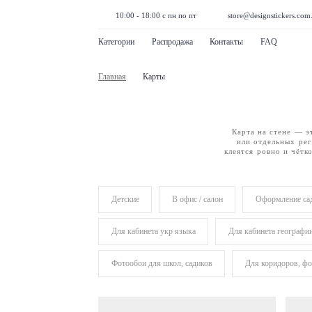
10:00 - 18:00 с пн по пт
store@designstickers.com
Категории
Распродажа
Контакты
FAQ
Главная
Карты
Карта на стене — э
или отдельных рег
клеятся ровно и чётк
Детские
В офис / салон
Оформление сад
Для кабинета укр языка
Для кабинета географи
Фотообои для школ, садиков
Для коридоров, фо