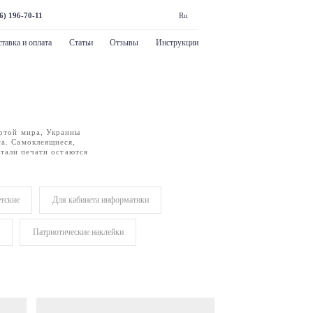
6) 196-70-11
Ru
тавка и оплата
Статьи
Отзывы
Инструкции
артой мира, Украины
са. Самоклеящиеся,
етали печати остаются
тские
Для кабинета информатики
Патриотические наклейки