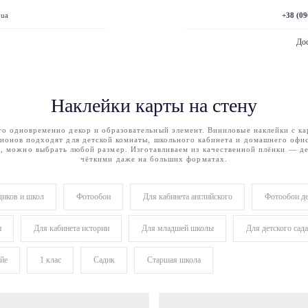
+38 (09
.ua
Дос
Наклейки карты на стену
то одновременно декор и образовательный элемент. Виниловые наклейки с к
ионов подходят для детской комнаты, школьного кабинета и домашнего офи
о, можно выбрать любой размер. Изготавливаем из качественной плёнки — д
чёткими даже на больших форматах.
иков и школ
Фотообои
Для кабинета английского
Фотообои де
и
Для кабинета истории
Для младшей школы
Для детского сада
йе
1 клас
Садик
Старшая школа