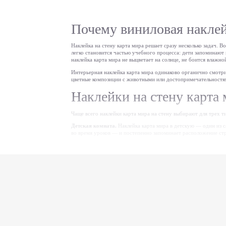
Почему виниловая наклей
Наклейка на стену карта мира решает сразу несколько задач. 
легко становится частью учебного процесса: дети запоминают к
наклейка карта мира не выцветает на солнце, не боится влажно
Интерьерная наклейка карта мира одинаково органично смотри
цветные композиции с животными или достопримечательностя
Наклейки на стену карта 
Чаще всего наклейки карта мира на стену выбирают для трех 
Детская комната.
Наклейка карта мира в детскую — один из с
во время уроков — и постепенно запоминает расположение стр
сооружений.
Для оформления детской также стоит посмотреть раздел
накле
Школьный класс.
Карта на стене в кабинете географии, исто
просматривается с последней парты, а виниловое покрытие вы
Если вы подбираете декор для учебного заведения, просмотри
где карта является базовым элементом оформления.
Гостиная и рабочий кабинет.
Карта-наклейка на стену во взро
становится фокусной точкой комнаты вместо картины или пост