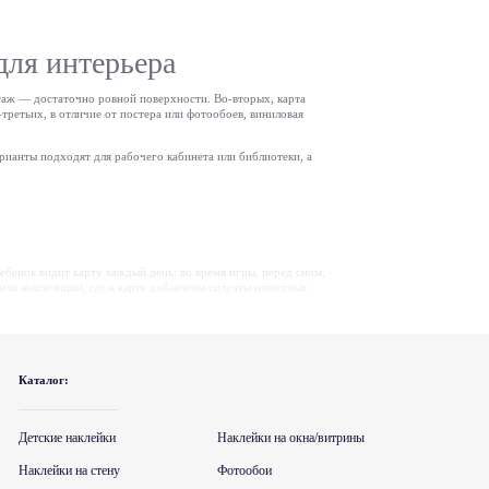
для интерьера
нтаж — достаточно ровной поверхности. Во-вторых, карта
-третьих, в отличие от постера или фотообоев, виниловая
рианты подходят для рабочего кабинета или библиотеки, а
ебенок видит карту каждый день: во время игры, перед сном,
или композиции, где к карте добавлены силуэты известных
т или иной вид.
льных затрат на оборудование. Большой формат хорошо
ьно для учебных заведений.
Каталог:
в частности
для кабинета географии
и
для кабинета истории
,
Детские наклейки
Наклейки на окна/витрины
рта мира без лишних деталей, в нейтральной цветовой гамме,
Наклейки на стену
Фотообои