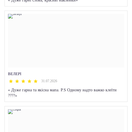
«
Дуже гарні слова, красиві наклейки
»
ВЕЛЕРІ
31.07.2026
«
Дуже гарна та якісна мапа. P.S Одному надто важко клеїти
????
»