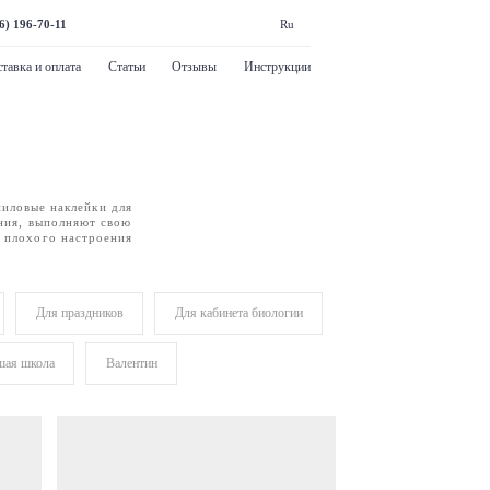
6) 196-70-11
Ru
тавка и оплата
Статьи
Отзывы
Инструкции
ниловые наклейки для
ения, выполняют свою
 плохого настроения
Для праздников
Для кабинета биологии
шая школа
Валентин