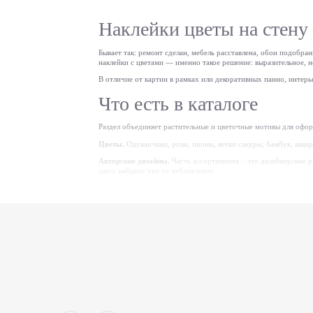
Наклейки цветы на стену
Бывает так: ремонт сделан, мебель расставлена, обои подобр
наклейки с цветами — именно такое решение: выразительное, н
В отличие от картин в рамках или декоративных панно, интерье
Что есть в каталоге
Раздел объединяет растительные и цветочные мотивы для офор
Цветы.
Одуванчики, розы, пионы, ветки сакуры, бамбук, аквар
Авторские дизайны.
Часть ассортимента – это дизайнерские 
здесь найдете что-то небанальное.
Отдельные элементы.
Листья, лепестки, кактусы, ветки — для
Цвет – полностью под ва
Каждую наклейку можно заказать в любом цвете из палитры б
комнаты.
Матовая пленка выглядит как нарисованный рисунок — более ес
подскажем оптимальный вариант под конкретную поверхность
На каких поверхностях к