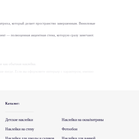
 штриха, который делает пространство завершенным. Виниловые
ффект — полноценная акцентная стена, которую сразу замечают.
е как обычная наклейка.
ше нигде. Если вы оформляете интерьер с характером, именно
ках комнаты.
Каталог:
ет, соответствующий вашим обоям, мебели или общему тону
ля и стекла. Если сомневаетесь, уточните у менеджера,
Детские наклейки
Наклейки на окна/витрины
Наклейки на стену
Фотообои
Наклейки для школы и садиков
Наклейки для ванной