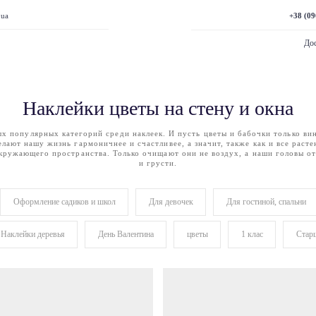
+38 (09
.ua
Дос
Наклейки цветы на стену и окна
ых популярных категорий среди наклеек. И пусть цветы и бабочки только ви
елают нашу жизнь гармоничнее и счастливее, а значит, также как и все раст
кружающего пространства. Только очищают они не воздух, а наши головы от
и грусти.
Оформление садиков и школ
Для девочек
Для гостиной, спальни
Наклейки деревья
День Валентина
цветы
1 клас
Стар