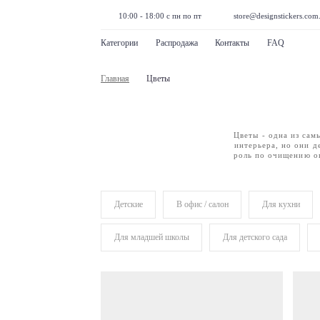
10:00 - 18:00 с пн по пт
store@designstickers.com
Категории
Распродажа
Контакты
FAQ
Главная
Цветы
Цветы - одна из сам
интерьера, но они д
роль по очищению о
Детские
В офис / салон
Для кухни
Для младшей школы
Для детского сада