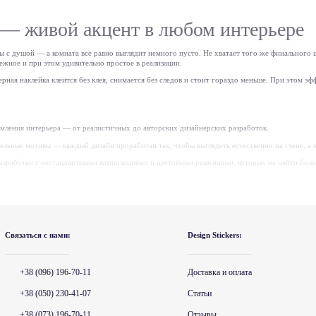
 — живой акцент в любом интерьере
аны с душой — а комната все равно выглядит немного пусто. Не хватает того же финального
ежное и при этом удивительно простое в реализации.
рная наклейка клеится без клея, снимается без следов и стоит гораздо меньше. При этом э
мления интерьера — от реалистичных до авторских дизайнерских разработок.
ельные мотивы — каждый дизайн проработан так, чтобы выглядеть естественно на стене, а н
разработки с нестандартными композициями и цветовыми решениями, которых не найти боль
 тех, кто хочет не одну большую композицию, а несколько акцентных деталей в разных угол
ш интерьер
Связаться с нами:
Design Stickers:
олее 50 оттенков. Рядом с каждой миниатюрой расположена палитра — просто выберите цв
тественно на текстурированных обоях. Глянцевая — более яркая, подходит для мебели, кафе
+38 (096) 196-70-11
Доставка и оплата
.
леится
+38 (050) 230-41-07
Статьи
+38 (073) 196-70-11
Отзывы