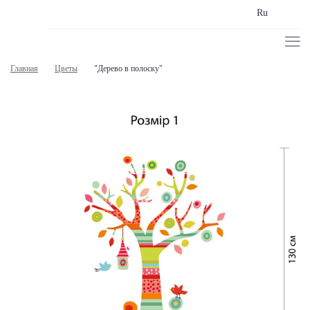
Ru
Главная
Цветы
"Дерево в полоску"