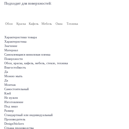
Подходит для поверхностей:
Обои
Краска
Кафель
Мебель
Окна
Техника
Характеристики товара
Характеристика
Значение
Материал
Самоклеящаяся виниловая пленка
Поверхности
Обои, краска, кафель, мебель, стекло, техника
Влагостойкость
Да
Можно мыть
Да
Монтаж
Самостоятельный
Клей
Не нужен
Изготовление
Под заказ
Размер
Стандартный или индивидуальный
Производитель
DesignStickers
Страна производства