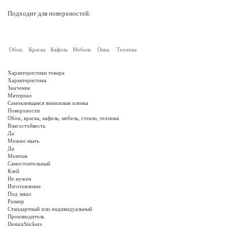
Подходит для поверхностей:
Обои
Краска
Кафель
Мебель
Окна
Техника
Характеристики товара
Характеристика
Значение
Материал
Самоклеящаяся виниловая пленка
Поверхности
Обои, краска, кафель, мебель, стекло, техника
Влагостойкость
Да
Можно мыть
Да
Монтаж
Самостоятельный
Клей
Не нужен
Изготовление
Под заказ
Размер
Стандартный или индивидуальный
Производитель
DesignStickers