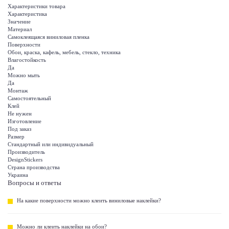
Характеристики товара
Характеристика
Значение
Материал
Самоклеящаяся виниловая пленка
Поверхности
Обои, краска, кафель, мебель, стекло, техника
Влагостойкость
Да
Можно мыть
Да
Монтаж
Самостоятельный
Клей
Не нужен
Изготовление
Под заказ
Размер
Стандартный или индивидуальный
Производитель
DesignStickers
Страна производства
Украина
Вопросы и ответы
На какие поверхности можно клеить виниловые наклейки?
Можно ли клеить наклейки на обои?