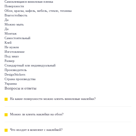
Самоклеящаяся виниловая пленка
Поверхности
Обои, краска, кафель, мебель, стекло, техника
Влагостойкость
Да
Можно мыть
Да
Монтаж
Самостоятельный
Клей
Не нужен
Изготовление
Под заказ
Размер
Стандартный или индивидуальный
Производитель
DesignStickers
Страна производства
Украина
Вопросы и ответы
На какие поверхности можно клеить виниловые наклейки?
Можно ли клеить наклейки на обои?
Что входит в комплект с наклейкой?