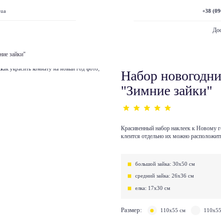
+38 (09
.ua
Дос
ние зайки"
Набор новогодни
"Зимние зайки"
Красивенный набор наклеек к Новому г
клеится отдельно их можно расположит
большой зайка: 30х50 см
средний зайка: 26х36 см
елка: 17х30 см
Размер:
110х55 см
110х55