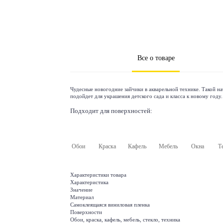
Все о товаре
Чудесные новогодние зайчики в акварельной технике. Такой н
подойдет для украшения детского сада и класса к новому году.
Подходит для поверхностей:
Обои
Краска
Кафель
Мебель
Окна
Т
Характеристики товара
Характеристика
Значение
Материал
Самоклеящаяся виниловая пленка
Поверхности
Обои, краска, кафель, мебель, стекло, техника