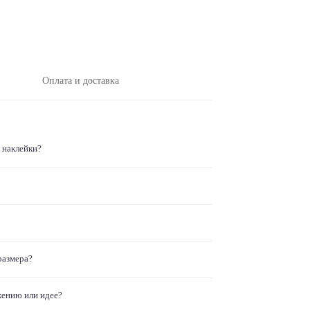
Оплата и доставка
 наклейки?
размера?
жению или идее?