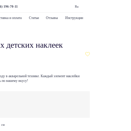
6) 196-70-11
Ru
тавка и оплата
Статьи
Отзывы
Инструкции
х детских наклеек
оду в акварельной технике. Каждый элемент наклейки
ь по вашему вкусу!
 см