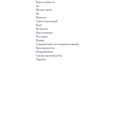
Влагостойкость
Да
Можно мыть
Да
Монтаж
Самостоятельный
Клей
Не нужен
Изготовление
Под заказ
Размер
Стандартный или индивидуальный
Производитель
DesignStickers
Страна производства
Украина