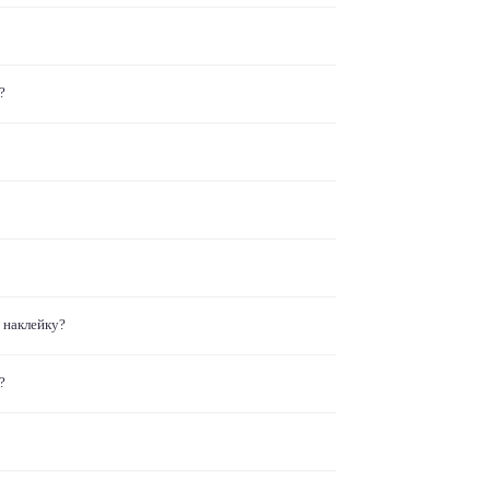
?
 наклейку?
?