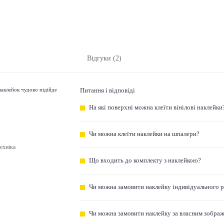
Відгуки (2)
 наклейок чудово підійде
Питання і відповіді
На які поверхні можна клеїти вінілові наклейки
Чи можна клеїти наклейки на шпалери?
ехніка
Що входить до комплекту з наклейкою?
Чи можна замовити наклейку індивідуального 
Чи можна замовити наклейку за власним зобра