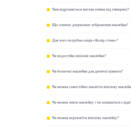
Чим відрізняється матова плівка від глянцевої?
Що означає дзеркальне зображення наклейки?
Для чого потрібна опція «Колір стіни»?
Чи водостійкі вінілові наклейки?
Чи безпечні наклейки для дитячої кімнати?
Чи можна самостійно наклеїти вінілову наклей
Чи можна зняти наклейку і чи залишаться сліди
Чи можна переклеїти вінілову наклейку?