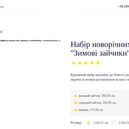
+38 (09
.ua
ки"
Набір новорічни
"Зимові зайчики
Красивний набір наклейок до Нового рок
окремо їх можна розташувати на ваш с
великий зайчик: 30х50 см
середній зайчик: 26х36 см
ялинка: 17х30 см
Розмір:
110х55 см
110х55