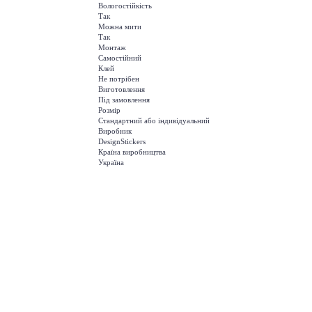
Вологостійкість
Так
Можна мити
Так
Монтаж
Самостійний
Клей
Не потрібен
Виготовлення
Під замовлення
Розмір
Стандартний або індивідуальний
Виробник
DesignStickers
Країна виробництва
Україна