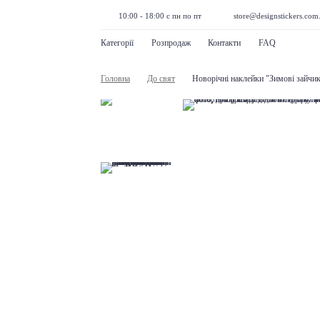
10:00 - 18:00 с пн по пт
store@designstickers.com
Категорії
Розпродаж
Контакти
FAQ
Головна
До свят
Новорічні наклейки "Зимові зайчи