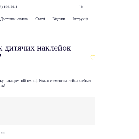
6) 196-70-11
Ua
Доставка і оплата
Статті
Відгуки
Інструкції
х дитячих наклейок
"
у в акварельній техніці. Кожен елемент наклейки клеїться
мак!
 см