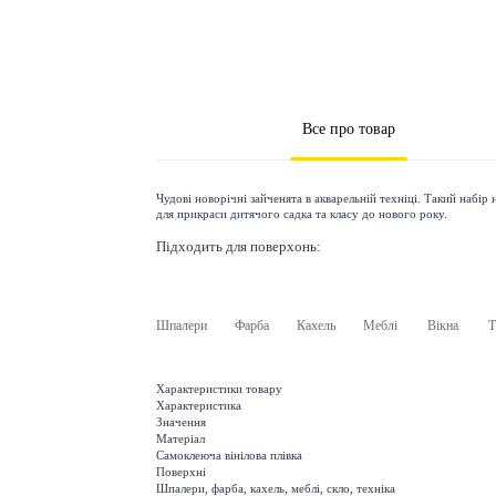
Все про товар
Чудові новорічні зайченята в акварельній техніці. Такий набір
для прикраси дитячого садка та класу до нового року.
Підходить для поверхонь:
Шпалери
Фарба
Кахель
Меблі
Вікна
Т
Характеристики товару
Характеристика
Значення
Матеріал
Самоклеюча вінілова плівка
Поверхні
Шпалери, фарба, кахель, меблі, скло, техніка