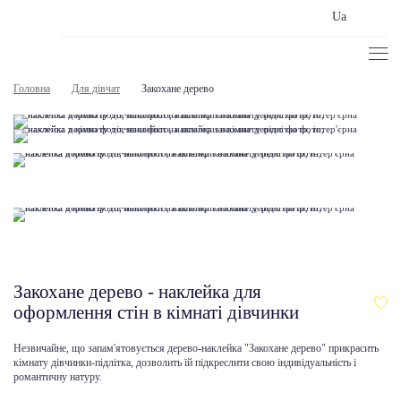
Ua
Головна
Для дівчат
Закохане дерево
Закохане дерево - наклейка для
оформлення стін в кімнаті дівчинки
Незвичайне, що запам'ятовується дерево-наклейка "Закохане дерево" прикрасить
кімнату дівчинки-підлітка, дозволить їй підкреслити свою індивідуальність і
романтичну натуру.