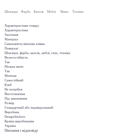
Шпалери
Фарба
Кахель
Меблі
Вікна
Техніка
Характеристики товару
Характеристика
Значення
Матеріал
Самоклеюча вінілова плівка
Поверхні
Шпалери, фарба, кахель, меблі, скло, техніка
Вологостійкість
Так
Можна мити
Так
Монтаж
Самостійний
Клей
Не потрібен
Виготовлення
Під замовлення
Розмір
Стандартний або індивідуальний
Виробник
DesignStickers
Країна виробництва
Україна
Питання і відповіді