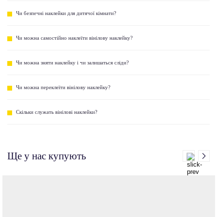
Чи безпечні наклейки для дитячої кімнати?
Чи можна самостійно наклеїти вінілову наклейку?
Чи можна зняти наклейку і чи залишаться сліди?
Чи можна переклеїти вінілову наклейку?
Скільки служать вінілові наклейки?
Ще у нас купують