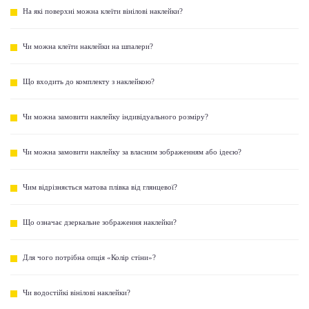
На які поверхні можна клеїти вінілові наклейки?
Чи можна клеїти наклейки на шпалери?
Що входить до комплекту з наклейкою?
Чи можна замовити наклейку індивідуального розміру?
Чи можна замовити наклейку за власним зображенням або ідеєю?
Чим відрізняється матова плівка від глянцевої?
Що означає дзеркальне зображення наклейки?
Для чого потрібна опція «Колір стіни»?
Чи водостійкі вінілові наклейки?