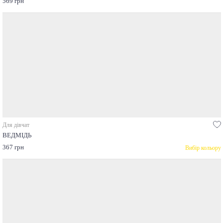
569 грн
Для дівчат
ВЕДМІДЬ
367 грн
Вибір кольору