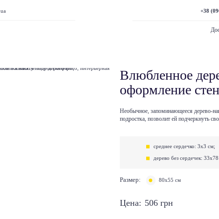
+38 (09
.ua
Дос
Влюбленное дере
оформление стен
Необычное, запоминающееся дерево-нак
подростка, позволит ей подчеркнуть св
среднее сердечко: 3х3 см;
дерево без сердечек: 33х78
Размер:
80х55 см
Цена:
506
грн