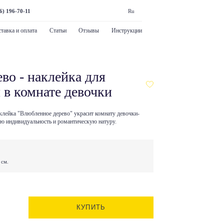
6) 196-70-11
Ru
тавка и оплата
Статьи
Отзывы
Инструкции
во - наклейка для
 в комнате девочки
лейка "Влюбленное дерево" украсит комнату девочки-
ою индивидуальность и романтическую натуру.
 см.
КУПИТЬ