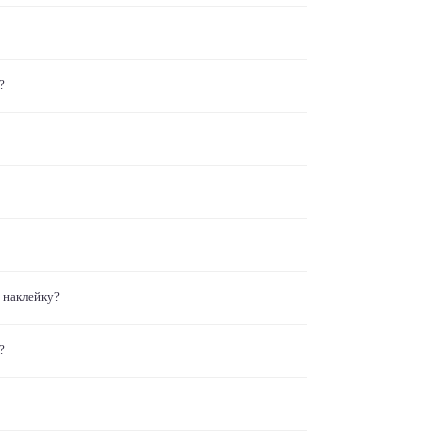
?
 наклейку?
?